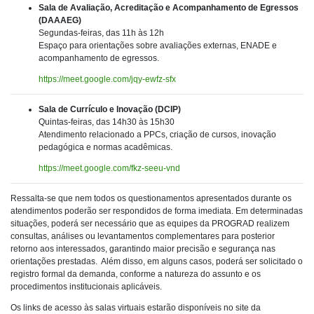
Sala de Avaliação, Acreditação e Acompanhamento de Egressos
(DAAAEG)
Segundas-feiras, das 11h às 12h
Espaço para orientações sobre avaliações externas, ENADE e
acompanhamento de egressos.
https://meet.google.com/jqy-ewfz-sfx
Sala de Currículo e Inovação (DCIP)
Quintas-feiras, das 14h30 às 15h30
Atendimento relacionado a PPCs, criação de cursos, inovação
pedagógica e normas acadêmicas.
https://meet.google.com/fkz-seeu-vnd
Ressalta-se que nem todos os questionamentos apresentados durante os
atendimentos poderão ser respondidos de forma imediata. Em determinadas
situações, poderá ser necessário que as equipes da PROGRAD realizem
consultas, análises ou levantamentos complementares para posterior
retorno aos interessados, garantindo maior precisão e segurança nas
orientações prestadas. Além disso, em alguns casos, poderá ser solicitado o
registro formal da demanda, conforme a natureza do assunto e os
procedimentos institucionais aplicáveis.
Os links de acesso às salas virtuais estarão disponíveis no site da