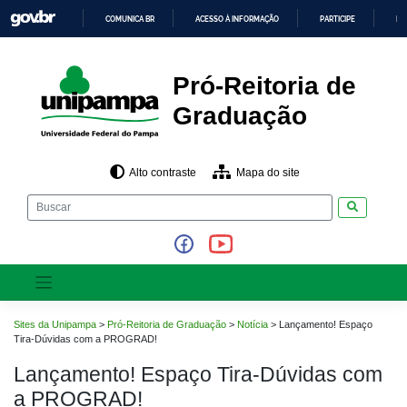
Pular
COMUNICA BR
ACESSO À INFORMAÇÃO
PARTICIPE
LE
para
o
IR
PARA
conteúdo
O
CONTEÚDO
Pró-Reitoria de
Graduação
Alto contraste
Mapa do site
Pesquisar
Sites da Unipampa
>
Pró-Reitoria de Graduação
>
Notícia
>
Lançamento! Espaço
Tira-Dúvidas com a PROGRAD!
Lançamento! Espaço Tira-Dúvidas com
a PROGRAD!