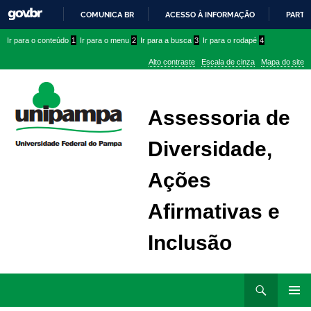
COMUNICA BR
ACESSO À INFORMAÇÃO
PARTI
IR
Ir
Ir
Ir
Ir para o conteúdo
1
Ir para o menu
2
Ir para a busca
3
Ir para o rodapé
4
PARA
para
para
para
O
Alto contraste
Escala de cinza
Mapa do site
CONTEÚDO
conteúdo
menu
menu
superior
lateral
Assessoria de
Diversidade,
Ações
Afirmativas e
Inclusão
Ir
Pesquisar
para