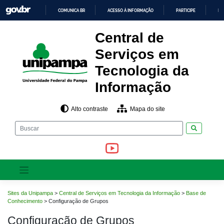
Pular
COMUNICA BR
ACESSO À INFORMAÇÃO
PARTICIPE
LE
para
o
IR
PARA
conteúdo
Central de
O
CONTEÚDO
Serviços em
Tecnologia da
Informação
Alto contraste
Mapa do site
Pesquisar
Sites da Unipampa
>
Central de Serviços em Tecnologia da Informação
>
Base de
Conhecimento
>
Configuração de Grupos
Configuração de Grupos