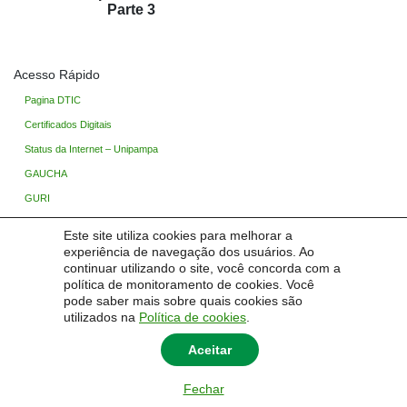
Parte 3
Acesso Rápido
Pagina DTIC
Certificados Digitais
Status da Internet – Unipampa
GAUCHA
GURI
Ingresso Unipampa
Este site utiliza cookies para melhorar a
Processo Seletivo
experiência de navegação dos usuários. Ao
continuar utilizando o site, você concorda com a
Base de Conhecimento
política de monitoramento de cookies. Você
TIC Wiki (Restrito)
pode saber mais sobre quais cookies são
utilizados na
Política de cookies
.
Aceitar
© 2026
Central de Serviços em Tecnologia da Informação
|
Universidade Federal do
Fechar
Pampa - Unipampa