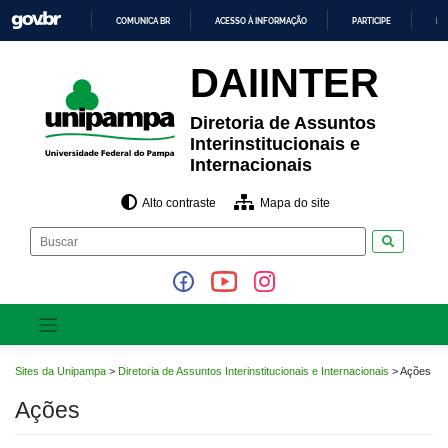
Pular
COMUNICA BR
ACESSO À INFORMAÇÃO
PARTICIPE
LE
para
o
IR
PARA
conteúdo
DAIINTER
O
CONTEÚDO
Diretoria de Assuntos
Interinstitucionais e
Internacionais
Alto contraste
Mapa do site
Pesquisar
Sites da Unipampa
>
Diretoria de Assuntos Interinstitucionais e Internacionais
>
Ações
Ações