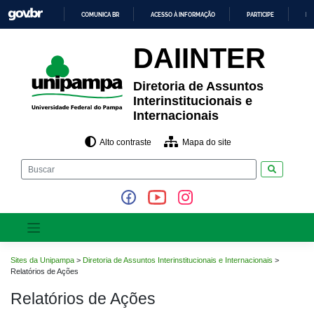
Pular
COMUNICA BR
ACESSO À INFORMAÇÃO
PARTICIPE
LE
para
o
IR
PARA
conteúdo
DAIINTER
O
CONTEÚDO
Diretoria de Assuntos
Interinstitucionais e
Internacionais
Alto contraste
Mapa do site
Pesquisar
Sites da Unipampa
>
Diretoria de Assuntos Interinstitucionais e Internacionais
>
Relatórios de Ações
Relatórios de Ações