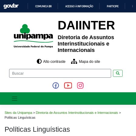
Pular
COMUNICA BR
ACESSO À INFORMAÇÃO
PARTICIPE
LE
para
o
IR
PARA
conteúdo
DAIINTER
O
CONTEÚDO
Diretoria de Assuntos
Interinstitucionais e
Internacionais
Alto contraste
Mapa do site
Pesquisar
Sites da Unipampa
>
Diretoria de Assuntos Interinstitucionais e Internacionais
>
Políticas Linguísticas
Políticas Linguísticas