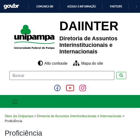
Pular
COMUNICA BR
ACESSO À INFORMAÇÃO
PARTICIPE
LE
para
o
IR
PARA
conteúdo
DAIINTER
O
CONTEÚDO
Diretoria de Assuntos
Interinstitucionais e
Internacionais
Alto contraste
Mapa do site
Pesquisar
Sites da Unipampa
>
Diretoria de Assuntos Interinstitucionais e Internacionais
>
Proficiência
Proficiência