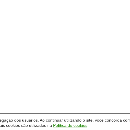
vegação dos usuários. Ao continuar utilizando o site, você concorda com
ternacionais
|
Universidade Federal do Pampa - Unipampa
is cookies são utilizados na
Política de cookies
.