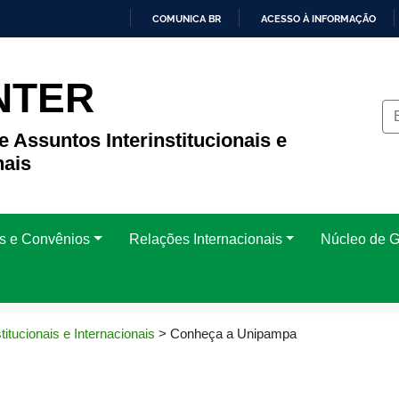
COMUNICA BR
ACESSO À INFORMAÇÃO
IR
PARA
O
NTER
CONTEÚDO
e Assuntos Interinstitucionais e
nais
is e Convênios
Relações Internacionais
Núcleo de G
titucionais e Internacionais
>
Conheça a Unipampa