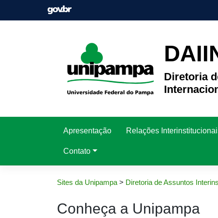
Pular
para
o
conteúdo
DAII
Diretoria d
Internacio
Apresentação
Relações Interinstituciona
Contato
Sites da Unipampa
>
Diretoria de Assuntos Interins
Conheça a Unipampa