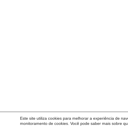
Este site utiliza cookies para melhorar a experiência de na
© 2026
Diretoria de Assuntos Interinstitucionais e In
monitoramento de cookies. Você pode saber mais sobre qua