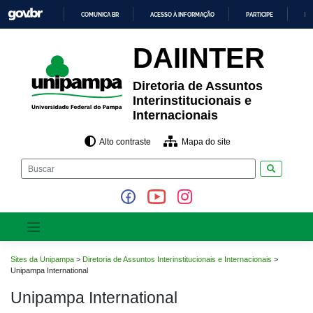
Pular
COMUNICA BR
ACESSO À INFORMAÇÃO
PARTICIPE
LE
para
o
IR
PARA
conteúdo
DAIINTER
O
CONTEÚDO
Diretoria de Assuntos
Interinstitucionais e
Internacionais
Alto contraste
Mapa do site
Pesquisar
Sites da Unipampa
>
Diretoria de Assuntos Interinstitucionais e Internacionais
>
Unipampa International
Unipampa International