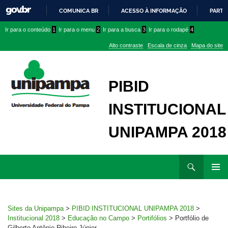
COMUNICA BR
ACESSO À INFORMAÇÃO
PARTI
IR
Ir
Ir
Ir
Ir para o conteúdo
1
Ir para o menu
2
Ir para a busca
3
Ir para o rodapé
4
PARA
para
para
para
O
Alto contraste
Escala de cinza
Mapa do site
CONTEÚDO
conteúdo
menu
menu
superior
lateral
PIBID
INSTITUCIONAL
UNIPAMPA 2018
Ir
Pesquisar
para
MENU
rodapé
PRINCI
Sites da Unipampa
>
PIBID INSTITUCIONAL UNIPAMPA 2018
>
Institucional 2018
>
Educação no Campo
>
Portifólios
>
Portfólio de
Gilberto Antônio Ribeiro Júnior