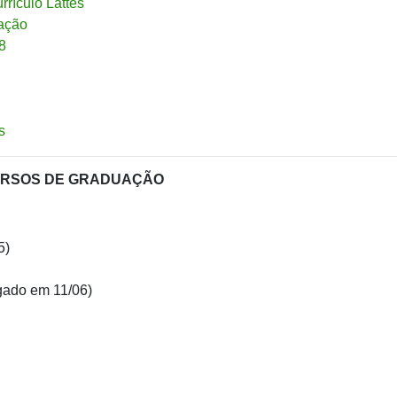
rículo Lattes
vação
8
s
 CURSOS DE GRADUAÇÃO
5)
gado em 11/06)