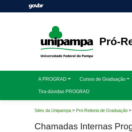
Pular
para
o
conteúdo
Pró-Re
A PROGRAD
Cursos de Graduação
Tira-dúvidas PROGRAD
Sites da Unipampa
>
Pró-Reitoria de Graduação
Chamadas Internas Pro