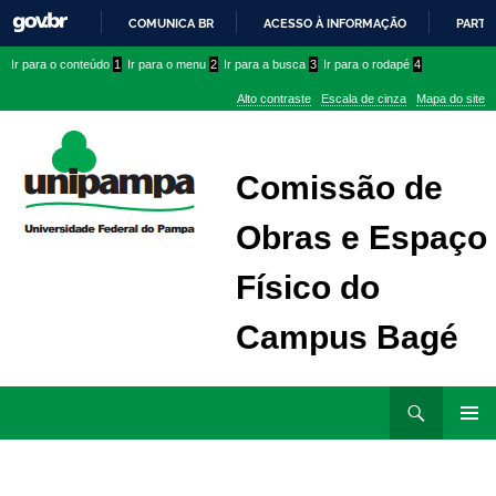
COMUNICA BR
ACESSO À INFORMAÇÃO
PARTI
IR
Ir
Ir
Ir
Ir para o conteúdo
1
Ir para o menu
2
Ir para a busca
3
Ir para o rodapé
4
PARA
para
para
para
O
Alto contraste
Escala de cinza
Mapa do site
CONTEÚDO
conteúdo
menu
menu
superior
lateral
Comissão de
Obras e Espaço
Físico do
Campus Bagé
Ir
Pesquisar
para
MENU
rodapé
PRINCI