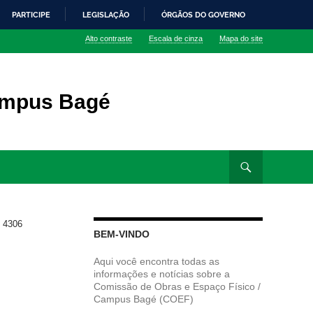
PARTICIPE
LEGISLAÇÃO
ÓRGÃOS DO GOVERNO
Alto contraste
Escala de cinza
Mapa do site
ampus Bagé
>
4306
BEM-VINDO
Aqui você encontra todas as
informações e notícias sobre a
Comissão de Obras e Espaço Físico /
Campus Bagé (COEF)