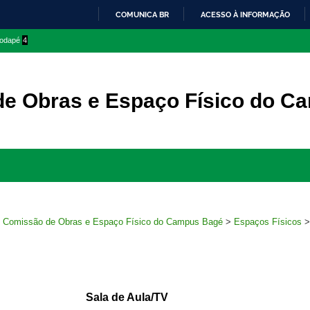
COMUNICA BR
ACESSO À INFORMAÇÃO
IR
 rodapé
4
PARA
O
CONTEÚDO
e Obras e Espaço Físico do C
Ir
para
rodapé
>
Comissão de Obras e Espaço Físico do Campus Bagé
>
Espaços Físicos
Sala de Aula/TV