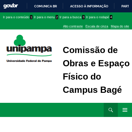
COMUNICA BR
ACESSO À INFORMAÇÃO
PARTI
IR
Ir
Ir
Ir
Ir para o conteúdo
1
Ir para o menu
2
Ir para a busca
3
Ir para o rodapé
4
PARA
para
para
para
O
Alto contraste
Escala de cinza
Mapa do site
CONTEÚDO
conteúdo
menu
menu
superior
lateral
Comissão de
Obras e Espaço
Físico do
Campus Bagé
Ir
Pesquisar
para
MENU
rodapé
PRINCI