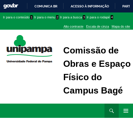
COMUNICA BR
ACESSO À INFORMAÇÃO
PARTI
IR
Ir
Ir
Ir
Ir para o conteúdo
1
Ir para o menu
2
Ir para a busca
3
Ir para o rodapé
4
PARA
para
para
para
O
Alto contraste
Escala de cinza
Mapa do site
CONTEÚDO
conteúdo
menu
menu
superior
lateral
Comissão de
Obras e Espaço
Físico do
Campus Bagé
Ir
Pesquisar
para
MENU
rodapé
PRINCI