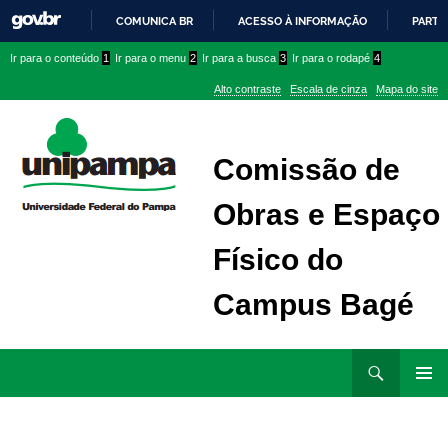
COMUNICA BR
ACESSO À INFORMAÇÃO
PARTI
IR
Ir
Ir
Ir
Ir para o conteúdo
1
Ir para o menu
2
Ir para a busca
3
Ir para o rodapé
4
PARA
para
para
para
O
Alto contraste
Escala de cinza
Mapa do site
CONTEÚDO
conteúdo
menu
menu
superior
lateral
Comissão de
Obras e Espaço
Físico do
Campus Bagé
Ir
Pesquisar
para
MENU
rodapé
PRINCI