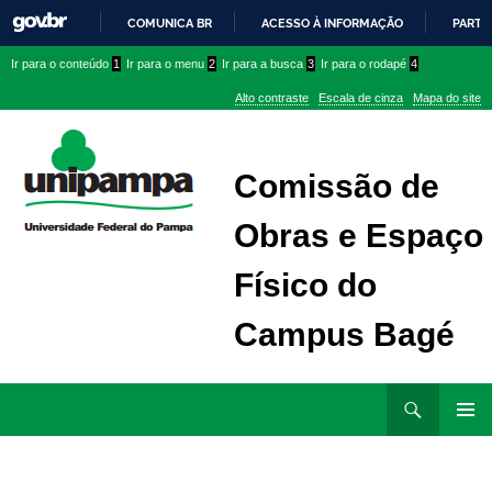
COMUNICA BR
ACESSO À INFORMAÇÃO
PARTI
IR
Ir
Ir
Ir
Ir para o conteúdo
1
Ir para o menu
2
Ir para a busca
3
Ir para o rodapé
4
PARA
para
para
para
O
Alto contraste
Escala de cinza
Mapa do site
CONTEÚDO
conteúdo
menu
menu
superior
lateral
Comissão de
Obras e Espaço
Físico do
Campus Bagé
Ir
Pesquisar
para
MENU
rodapé
PRINCI