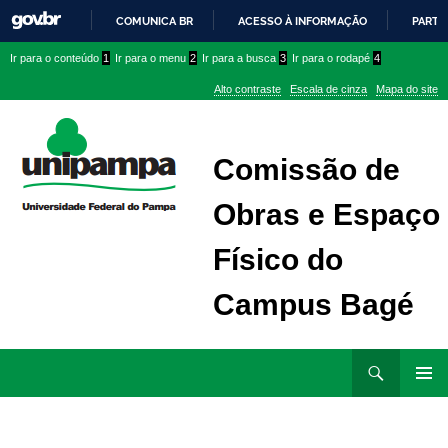
COMUNICA BR
ACESSO À INFORMAÇÃO
PARTI
IR
Ir
Ir
Ir
Ir para o conteúdo
1
Ir para o menu
2
Ir para a busca
3
Ir para o rodapé
4
PARA
para
para
para
O
Alto contraste
Escala de cinza
Mapa do site
CONTEÚDO
conteúdo
menu
menu
superior
lateral
Comissão de
Obras e Espaço
Físico do
Campus Bagé
Ir
Pesquisar
para
MENU
rodapé
PRINCI