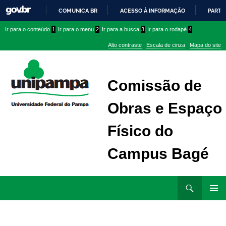
COMUNICA BR
ACESSO À INFORMAÇÃO
PARTI
IR
Ir
Ir
Ir
Ir para o conteúdo
1
Ir para o menu
2
Ir para a busca
3
Ir para o rodapé
4
PARA
para
para
para
O
Alto contraste
Escala de cinza
Mapa do site
CONTEÚDO
conteúdo
menu
menu
superior
lateral
Comissão de
Obras e Espaço
Físico do
Campus Bagé
Ir
Pesquisar
para
MENU
rodapé
PRINCI