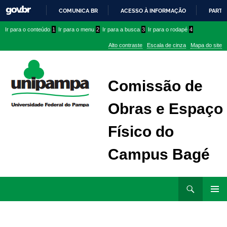
COMUNICA BR
ACESSO À INFORMAÇÃO
PARTI
IR
Ir
Ir
Ir
Ir para o conteúdo
1
Ir para o menu
2
Ir para a busca
3
Ir para o rodapé
4
PARA
para
para
para
O
Alto contraste
Escala de cinza
Mapa do site
CONTEÚDO
conteúdo
menu
menu
superior
lateral
Comissão de
Obras e Espaço
Físico do
Campus Bagé
Ir
Pesquisar
para
MENU
rodapé
PRINCI