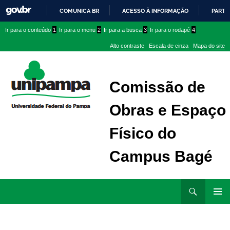
COMUNICA BR
ACESSO À INFORMAÇÃO
PARTI
IR
Ir
Ir
Ir
Ir para o conteúdo
1
Ir para o menu
2
Ir para a busca
3
Ir para o rodapé
4
PARA
para
para
para
O
Alto contraste
Escala de cinza
Mapa do site
CONTEÚDO
conteúdo
menu
menu
superior
lateral
Comissão de
Obras e Espaço
Físico do
Campus Bagé
Ir
Pesquisar
para
MENU
rodapé
PRINCI