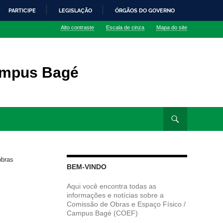
PARTICIPE
LEGISLAÇÃO
ÓRGÃOS DO GOVERNO
Alto contraste
Escala de cinza
Mapa do site
ampus Bagé
obras
BEM-VINDO
Aqui você encontra todas as
informações e notícias sobre a
Comissão de Obras e Espaço Físico /
Campus Bagé (COEF)