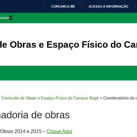
COMUNICA BR
ACESSO À INFORMAÇÃO
IR
 rodapé
4
PARA
O
CONTEÚDO
e Obras e Espaço Físico do C
Ir
para
rodapé
>
Comissão de Obras e Espaço Físico do Campus Bagé
>
Coordenadoria de 
adoria de obras
Obras 2014 e 2015 –
Clique Aqui