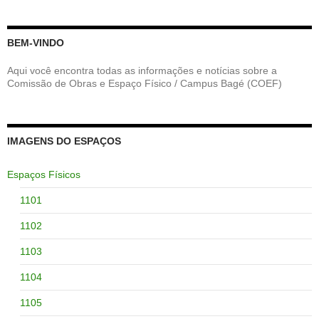
BEM-VINDO
Aqui você encontra todas as informações e notícias sobre a
Comissão de Obras e Espaço Físico / Campus Bagé (COEF)
IMAGENS DO ESPAÇOS
Espaços Físicos
1101
1102
1103
1104
1105