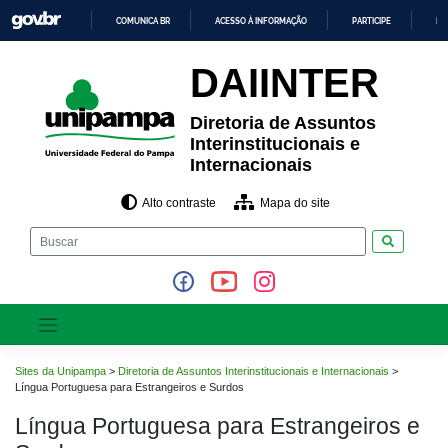
Pular
COMUNICA BR
ACESSO À INFORMAÇÃO
PARTICIPE
LE
para
o
IR
PARA
conteúdo
DAIINTER
O
CONTEÚDO
Diretoria de Assuntos
Interinstitucionais e
Internacionais
Alto contraste
Mapa do site
Pesquisar
Sites da Unipampa
>
Diretoria de Assuntos Interinstitucionais e Internacionais
>
Língua Portuguesa para Estrangeiros e Surdos
Língua Portuguesa para Estrangeiros e