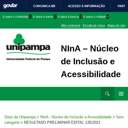
COMUNICA BR
ACESSO À INFORMAÇÃO
PARTI
IR
Ir
Ir
Ir
Ir para o conteúdo
1
Ir para o menu
2
Ir para a busca
3
Ir para o rodapé
4
PARA
para
para
para
O
Alto contraste
Escala de cinza
Mapa do site
CONTEÚDO
conteúdo
menu
menu
superior
lateral
NInA – Núcleo
de Inclusão e
Acessibilidade
Ir
Pesquisar
para
MENU
rodapé
PRINCI
Sites da Unipampa
>
NInA - Núcleo de Inclusão e Acessibilidade
>
Sem
categoria
>
RESULTADO PRELIMINAR EDITAL 135/2021