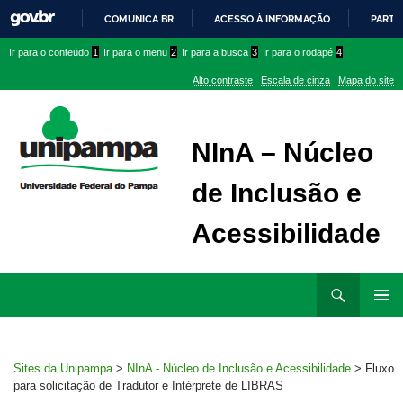
COMUNICA BR
ACESSO À INFORMAÇÃO
PARTI
IR
Ir
Ir
Ir
Ir para o conteúdo
1
Ir para o menu
2
Ir para a busca
3
Ir para o rodapé
4
PARA
para
para
para
O
Alto contraste
Escala de cinza
Mapa do site
CONTEÚDO
conteúdo
menu
menu
superior
lateral
NInA – Núcleo
de Inclusão e
Acessibilidade
Ir
Pesquisar
para
MENU
rodapé
PRINCI
Sites da Unipampa
>
NInA - Núcleo de Inclusão e Acessibilidade
>
Fluxo
para solicitação de Tradutor e Intérprete de LIBRAS