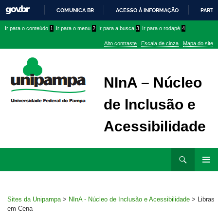
COMUNICA BR
ACESSO À INFORMAÇÃO
PARTI
IR
Ir
Ir
Ir
Ir para o conteúdo
1
Ir para o menu
2
Ir para a busca
3
Ir para o rodapé
4
PARA
para
para
para
O
Alto contraste
Escala de cinza
Mapa do site
CONTEÚDO
conteúdo
menu
menu
superior
lateral
NInA – Núcleo
de Inclusão e
Acessibilidade
Ir
Pesquisar
para
MENU
rodapé
PRINCI
Sites da Unipampa
>
NInA - Núcleo de Inclusão e Acessibilidade
>
Libras
em Cena