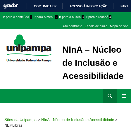
COMUNICA BR
ACESSO À INFORMAÇÃO
PARTI
IR
Ir
Ir
Ir
Ir para o conteúdo
1
Ir para o menu
2
Ir para a busca
3
Ir para o rodapé
4
PARA
para
para
para
O
Alto contraste
Escala de cinza
Mapa do site
CONTEÚDO
conteúdo
menu
menu
superior
lateral
NInA – Núcleo
de Inclusão e
Acessibilidade
Ir
Pesquisar
para
MENU
rodapé
PRINCI
Sites da Unipampa
>
NInA - Núcleo de Inclusão e Acessibilidade
>
NEPLibras