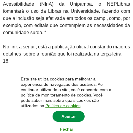
Acessibilidade (NInA) da Unipampa, o NEPLibras
fomentará o uso da Libras na Universidade, fazendo com
que a inclusão seja efetivada em todos os campi, como, por
exemplo, com editais que contemplem as necessidades da
comunidade surda. “
No link a seguir, está a publicação oficial constando maiores
detalhes sobre a reunião que foi realizada na terça-feira,
18.
https://unipampa.edu.br/portal/unipampa-instaura-comissao-
Este site utiliza cookies para melhorar a
de-criacao-do-neplibras
experiência de navegação dos usuários. Ao
continuar utilizando o site, você concorda com a
política de monitoramento de cookies. Você
pode saber mais sobre quais cookies são
utilizados na
Política de cookies
.
Aceitar
Fechar
© 2014 Universidade Federal do Pampa - UNIPAMPA