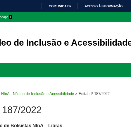
COMUNICA BR
ACESSO À INFORMAÇÃO
IR
 rodapé
4
PARA
O
CONTEÚDO
eo de Inclusão e Acessibilidad
Ir
para
rodapé
>
NInA - Núcleo de Inclusão e Acessibilidade
>
Edital nº 187/2022
º 187/2022
o de Bolsistas NInA – Libras