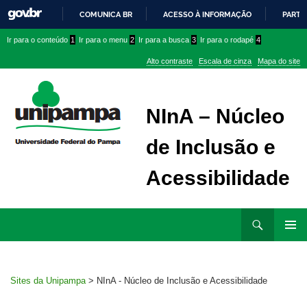
COMUNICA BR
ACESSO À INFORMAÇÃO
PARTI
IR
Ir
Ir
Ir
Ir para o conteúdo
1
Ir para o menu
2
Ir para a busca
3
Ir para o rodapé
4
PARA
para
para
para
O
Alto contraste
Escala de cinza
Mapa do site
CONTEÚDO
conteúdo
menu
menu
superior
lateral
NInA – Núcleo
de Inclusão e
Acessibilidade
Ir
Pesquisar
para
MENU
rodapé
PRINCI
Sites da Unipampa
>
NInA - Núcleo de Inclusão e Acessibilidade