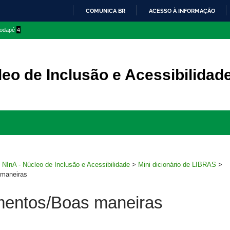
COMUNICA BR
ACESSO À INFORMAÇÃO
IR
 rodapé
4
PARA
O
CONTEÚDO
eo de Inclusão e Acessibilidad
Ir
para
rodapé
>
NInA - Núcleo de Inclusão e Acessibilidade
>
Mini dicionário de LIBRAS
>
maneiras
entos/Boas maneiras