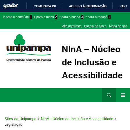
COMUNICA BR
ACESSO À INFORMAÇÃO
PARTI
IR
Ir
Ir
Ir
Ir para o conteúdo
1
Ir para o menu
2
Ir para a busca
3
Ir para o rodapé
4
PARA
para
para
para
O
Alto contraste
Escala de cinza
Mapa do site
CONTEÚDO
conteúdo
menu
menu
superior
lateral
NInA – Núcleo
de Inclusão e
Acessibilidade
Ir
Pesquisar
para
MENU
rodapé
PRINCI
Sites da Unipampa
>
NInA - Núcleo de Inclusão e Acessibilidade
>
Legislação