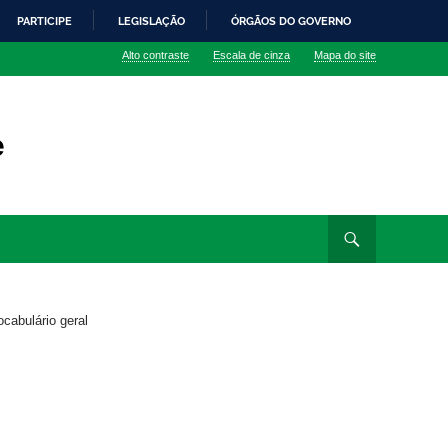
PARTICIPE
LEGISLAÇÃO
ÓRGÃOS DO GOVERNO
Alto contraste
Escala de cinza
Mapa do site
e
ocabulário geral