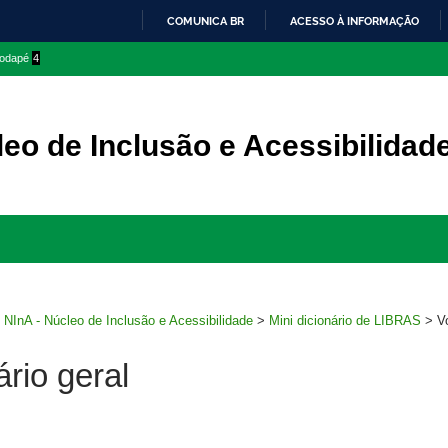
COMUNICA BR
ACESSO À INFORMAÇÃO
IR
 rodapé
4
PARA
O
CONTEÚDO
eo de Inclusão e Acessibilidad
Ir
para
rodapé
>
NInA - Núcleo de Inclusão e Acessibilidade
>
Mini dicionário de LIBRAS
>
V
rio geral