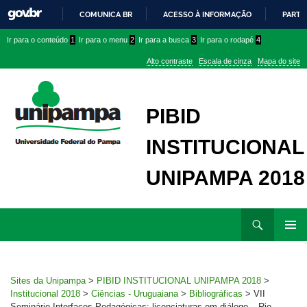
COMUNICA BR
ACESSO À INFORMAÇÃO
PARTI
IR
Ir
Ir
Ir
Ir para o conteúdo
1
Ir para o menu
2
Ir para a busca
3
Ir para o rodapé
4
PARA
para
para
para
O
Alto contraste
Escala de cinza
Mapa do site
CONTEÚDO
conteúdo
menu
menu
superior
lateral
PIBID
INSTITUCIONAL
UNIPAMPA 2018
Ir
Pesquisar
para
MENU
rodapé
PRINCI
Sites da Unipampa
>
PIBID INSTITUCIONAL UNIPAMPA 2018
>
Institucional 2018
>
Ciências - Uruguaiana
>
Bibliográficas
>
VII
Seminário Interfaces Pedagógicas: licenciaturas em diálogo – Rio