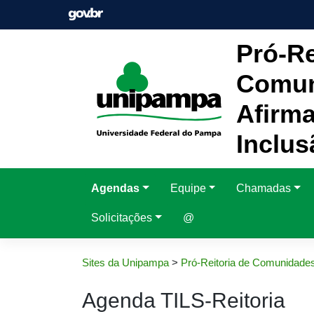
Pular
para
o
Pró-Re
conteúdo
Comun
Afirma
Inclus
Agendas
Equipe
Chamadas
Solicitações
@
Sites da Unipampa
>
Pró-Reitoria de Comunidades
Agenda TILS-Reitoria