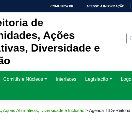
COMUNICA BR
ACESSO À INFORMAÇÃO
IR
itoria de
PARA
O
CONTEÚDO
idades, Ações
tivas, Diversidade e
ão
Comitês e Núcleos
Interfaces
Legislação
Logo 
, Ações Afirmativas, Diversidade e Inclusão
>
Agenda TILS-Reitoria