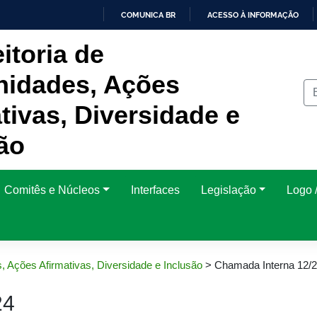
COMUNICA BR
ACESSO À INFORMAÇÃO
IR
itoria de
PARA
O
CONTEÚDO
idades, Ações
tivas, Diversidade e
ão
Comitês e Núcleos
Interfaces
Legislação
Logo /
, Ações Afirmativas, Diversidade e Inclusão
>
Chamada Interna 12/
24