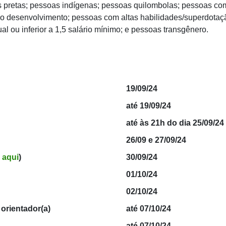
 pretas; pessoas indígenas; pessoas quilombolas; pessoas co
 do desenvolvimento; pessoas com altas habilidades/superdotaç
al ou inferior a 1,5 salário mínimo; e pessoas transgênero.
19/09/24
até 19/09/24
até às 21h do dia 25/09/24
26/09 e 27/09/24
 aqui
)
30/09/24
01/10/24
02/10/24
orientador(a)
até 07/10/24
até 07/10/24