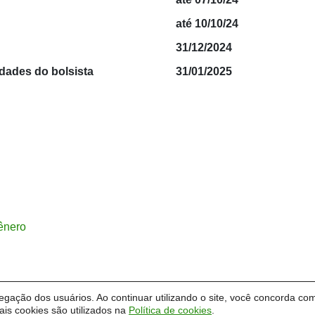
até 10/10/24
31/12/2024
vidades do bolsista
31/01/2025
ênero
vegação dos usuários. Ao continuar utilizando o site, você concorda com
ivas, Diversidade e Inclusão
|
Universidade Federal do Pampa - Unip
is cookies são utilizados na
Política de cookies
.