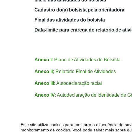
Cadastro do(a) bolsista pela orientadora
Final das atividades do bolsista
Data-limite para entrega do relatório de ati
Anexo I:
Plano de Atividades do Bolsista
Anexo II;
Relatório Final de Atividades
Anexo III:
Autodeclaração racial
Anexo IV:
Autodeclaração de Identidade de G
Este site utiliza cookies para melhorar a experiência de na
© 2026
Pró-Reitoria de Comunidades, Ações Afirmat
monitoramento de cookies. Você pode saber mais sobre qua