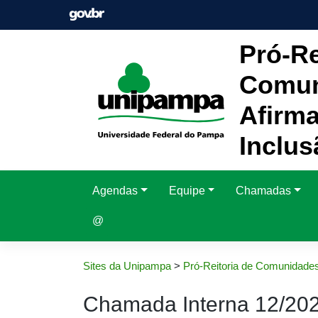
Pular
para
o
Pró-Re
conteúdo
Comun
Afirma
Inclus
Agendas
Equipe
Chamadas
@
Sites da Unipampa
>
Pró-Reitoria de Comunidades
Chamada Interna 12/20