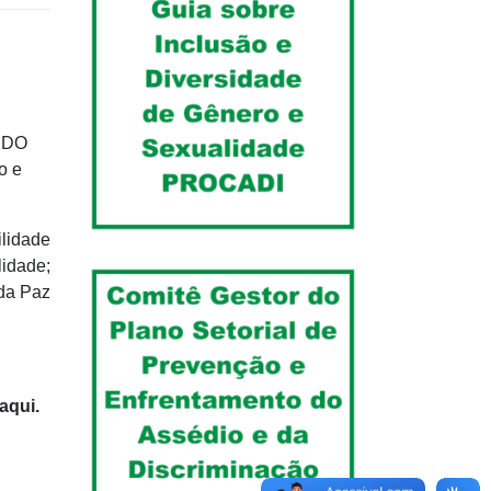
L DO
o e
lidade
lidade;
 da Paz
aqui.