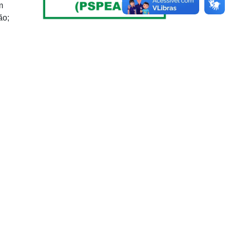
m
ão;