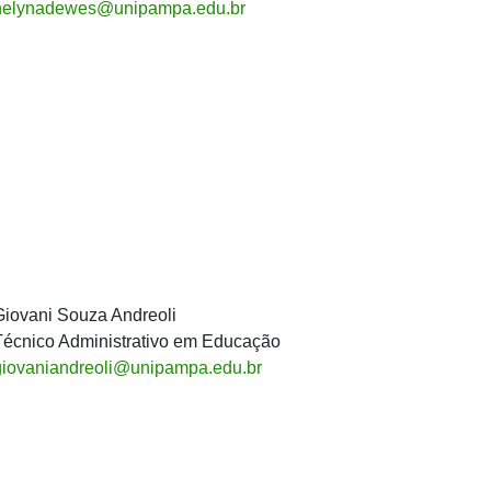
helynadewes@unipampa.edu.br
Giovani Souza Andreoli
Técnico Administrativo em Educação
giovaniandreoli@unipampa.edu.br