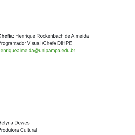
Chefia:
Henrique Rockenbach de Almeida
Programador Visual /Chefe DIHPE
henriquealmeida@unipampa.edu.br
Helyna Dewes
Produtora Cultural