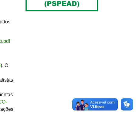
todos
o.pdf
9
). O
listas
mentas
CO-
izações