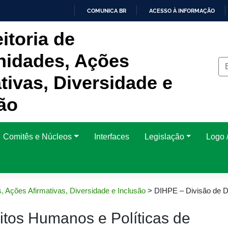
COMUNICA BR
ACESSO À INFORMAÇÃO
IR
itoria de
PARA
O
CONTEÚDO
idades, Ações
tivas, Diversidade e
ão
Comitês e Núcleos
Interfaces
Legislação
Logo /
, Ações Afirmativas, Diversidade e Inclusão
>
DIHPE – Divisão de D
itos Humanos e Políticas de