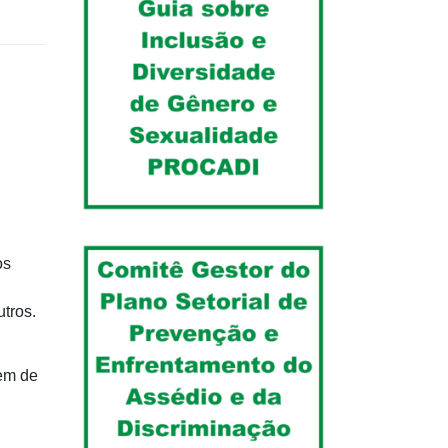
os
utros.
zem de