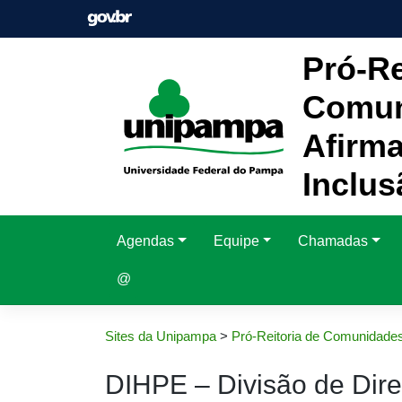
Pular
para
o
Pró-Re
conteúdo
Comun
Afirma
Inclus
Agendas
Equipe
Chamadas
@
Sites da Unipampa
>
Pró-Reitoria de Comunidades
DIHPE – Divisão de Dire