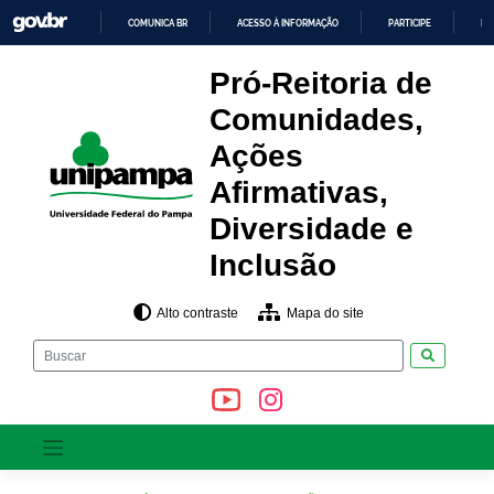
Pular
COMUNICA BR
ACESSO À INFORMAÇÃO
PARTICIPE
LE
para
o
IR
PARA
conteúdo
Pró-Reitoria de
O
CONTEÚDO
Comunidades,
Ações
Afirmativas,
Diversidade e
Inclusão
Alto contraste
Mapa do site
Pesquisar