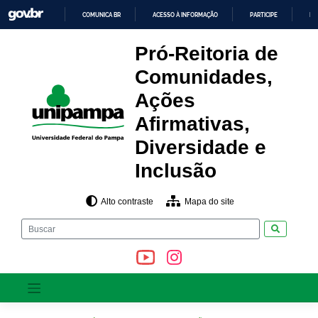
Pular
COMUNICA BR
ACESSO À INFORMAÇÃO
PARTICIPE
LE
para
o
IR
PARA
conteúdo
Pró-Reitoria de
O
CONTEÚDO
Comunidades,
Ações
Afirmativas,
Diversidade e
Inclusão
Alto contraste
Mapa do site
Pesquisar