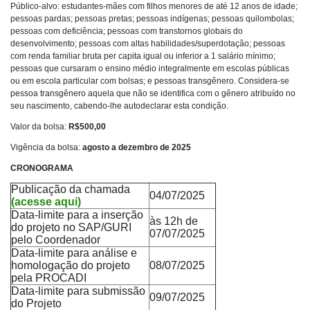
Público-alvo: estudantes-mães com filhos menores de até 12 anos de idade;
pessoas pardas; pessoas pretas; pessoas indígenas; pessoas quilombolas;
pessoas com deficiência; pessoas com transtornos globais do
desenvolvimento; pessoas com altas habilidades/superdotação; pessoas
com renda familiar bruta per capita igual ou inferior a 1 salário mínimo;
pessoas que cursaram o ensino médio integralmente em escolas públicas
ou em escola particular com bolsas; e pessoas transgênero. Considera-se
pessoa transgênero aquela que não se identifica com o gênero atribuído no
seu nascimento, cabendo-lhe autodeclarar esta condição.
Valor da bolsa:
R$500,00
Vigência da bolsa:
agosto a dezembro de 2025
CRONOGRAMA
Publicação da chamada
04/07/2025
(acesse aqui)
Data-limite para a inserção
às 12h de
do projeto no SAP/GURI
07/07/2025
pelo Coordenador
Data-limite para análise e
homologação do projeto
08/07/2025
pela PROCADI
Data-limite para submissão
09/07/2025
do Projeto