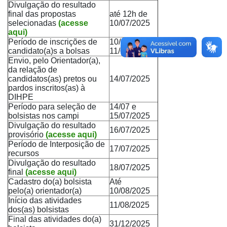
Divulgação do resultado
final das propostas
até 12h de
selecionadas
(acesse
10/07/2025
aqui)
Período de inscrições de
10/07 e
candidato(a)s a bolsas
11/07/2025
Envio, pelo Orientador(a),
da relação de
candidatos(as) pretos ou
14/07/2025
pardos inscritos(as) à
DIHPE
Período para seleção de
14/07 e
bolsistas nos campi
15/07/2025
Divulgação do resultado
16/07/2025
provisório
(acesse aqui)
Período de Interposição de
17/07/2025
recursos
Divulgação do resultado
18/07/2025
final
(acesse aqui)
Cadastro do(a) bolsista
Até
pelo(a) orientador(a)
10/08/2025
Início das atividades
11/08/2025
dos(as) bolsistas
Final das atividades do(a)
31/12/2025