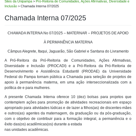
Sites da Unipampa
>
Pró-Reitoria de Comunidades, Ações Afirmativas, Diversidade e
Inclusão
>
Chamada Interna 07/2025
Chamada Interna 07/2025
CHAMADA INTERNA No 07/2025 – MATERNAR – PROJETOS DE APOIO
À PERMANÊNCIA MATERNA
Câmpus Alegrete, Itaqui, Jaguarão, São Gabriel e Santana do Livramento
A Pró-Reitora da Pró-Reitoria de Comunidades, Ações Afirmativas,
Diversidade e Inclusão (PROCADI) e a Pró-Reitora da Pró-Reitoria de
Desenvolvimento e Assistência Estudantil (PRODAE) da Universidade
Federal do Pampa tornam pública a Chamada para seleção de projetos de
apoio à permanência materna, em uma ação interseccionalizada com a
política de e para mulheres.
A presente Chamada Interna oferece 10 (dez) bolsas para projetos que
contemplem ações para promoção de atividades recreacionais em espaço
apropriado para atividades lúdicas e de lazer a filhos(as) de discentes-mães
e outros(as) agentes da maternagem, da graduação ou da pós-graduação,
com o objetivo de contribuir para a formação integral, a permanência e o
êxito das(os) acadêmicas(os) durante a estada
nas unidades acadêmicas.