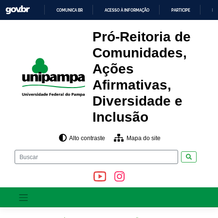
Pular
COMUNICA BR
ACESSO À INFORMAÇÃO
PARTICIPE
LE
para
o
IR
PARA
conteúdo
Pró-Reitoria de
O
CONTEÚDO
Comunidades,
Ações
Afirmativas,
Diversidade e
Inclusão
Alto contraste
Mapa do site
Pesquisar