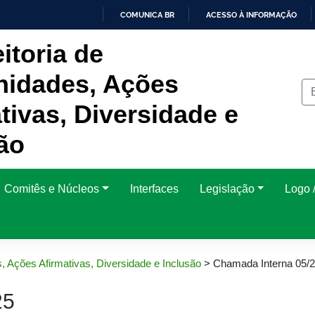
COMUNICA BR
ACESSO À INFORMAÇÃO
IR
itoria de
PARA
O
CONTEÚDO
idades, Ações
tivas, Diversidade e
ão
Comitês e Núcleos
Interfaces
Legislação
Logo /
, Ações Afirmativas, Diversidade e Inclusão
>
Chamada Interna 05/
25