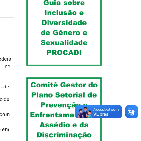
ederal
-line
dade.
o do
s com
e em