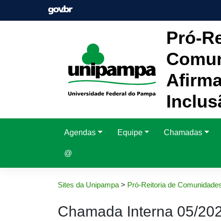
Pular
para
o
Pró-Re
conteúdo
Comun
Afirma
Inclus
Agendas
Equipe
Chamadas
@
Sites da Unipampa
>
Pró-Reitoria de Comunidades
Chamada Interna 05/20