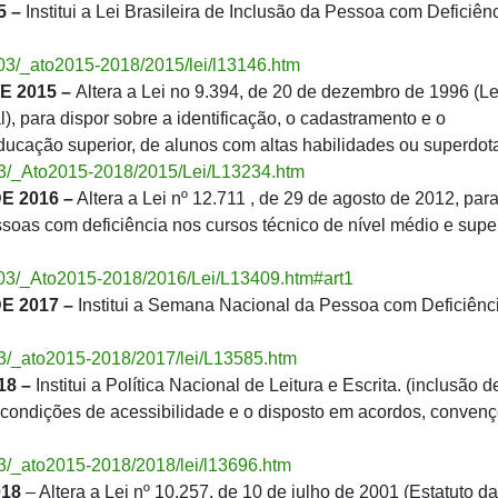
5 –
Institui a Lei Brasileira de Inclusão da Pessoa com Deficiên
l_03/_ato2015-2018/2015/lei/l13146.htm
E 2015 –
Altera a Lei no 9.394, de 20 de dezembro de 1996 (Le
, para dispor sobre a identificação, o cadastramento e o
ucação superior, de alunos com altas habilidades ou superdot
l_03/_Ato2015-2018/2015/Lei/L13234.htm
E 2016 –
Altera a Lei nº 12.711 , de 29 de agosto de 2012, par
soas com deficiência nos cursos técnico de nível médio e supe
l_03/_Ato2015-2018/2016/Lei/L13409.htm#art1
E 2017 –
Institui a Semana Nacional da Pessoa com Deficiênc
_03/_ato2015-2018/2017/lei/L13585.htm
18 –
Institui a Política Nacional de Leitura e Escrita. (inclusão d
 condições de acessibilidade e o disposto em acordos, conven
_03/_ato2015-2018/2018/lei/l13696.htm
018
– Altera a Lei nº 10.257, de 10 de julho de 2001 (Estatuto da