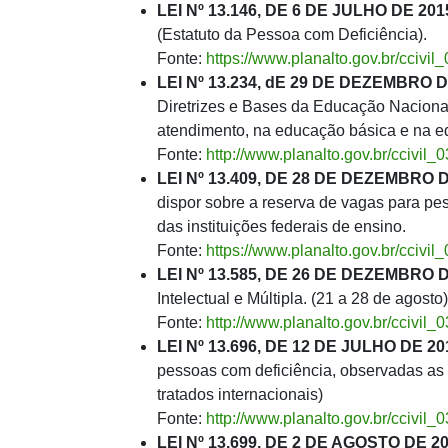
LEI Nº 13.146, DE 6 DE JULHO DE 201
(Estatuto da Pessoa com Deficiência).
Fonte:
https://www.planalto.gov.br/ccivi
LEI Nº 13.234, dE 29 DE DEZEMBRO D
Diretrizes e Bases da Educação Nacional)
atendimento, na educação básica e na ed
Fonte:
http://www.planalto.gov.br/ccivi
LEI Nº 13.409, DE 28 DE DEZEMBRO D
dispor sobre a reserva de vagas para pes
das instituições federais de ensino.
Fonte:
https://www.planalto.gov.br/ccivi
LEI Nº 13.585, DE 26 DE DEZEMBRO D
Intelectual e Múltipla. (21 a 28 de agosto)
Fonte:
http://www.planalto.gov.br/ccivil
LEI Nº 13.696, DE 12 DE JULHO DE 20
pessoas com deficiência, observadas as
tratados internacionais)
Fonte:
http://www.planalto.gov.br/ccivil
LEI Nº 13.699, DE 2 DE AGOSTO DE 2