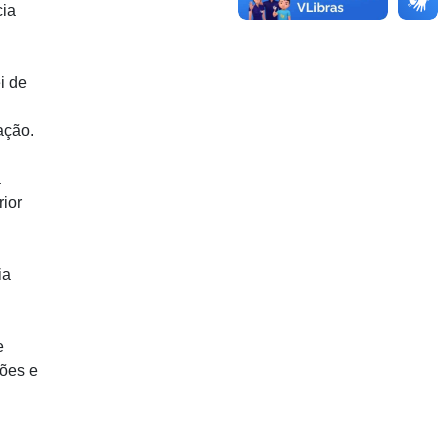
cia
i de
ação.
a
rior
ia
e
ções e