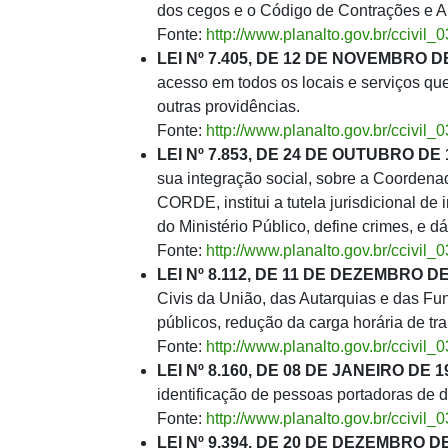
dos cegos e o Código de Contrações e Ab
Fonte:
http://www.planalto.gov.br/ccivil
LEI Nº 7.405, DE 12 DE NOVEMBRO DE
acesso em todos os locais e serviços que
outras providências.
Fonte:
http://www.planalto.gov.br/ccivil
LEI Nº 7.853, DE 24 DE OUTUBRO DE 
sua integração social, sobre a Coordena
CORDE, institui a tutela jurisdicional de
do Ministério Público, define crimes, e d
Fonte:
http://www.planalto.gov.br/ccivil_
LEI Nº 8.112, DE 11 DE DEZEMBRO DE
Civis da União, das Autarquias e das Fu
públicos, redução da carga horária de tr
Fonte:
http://www.planalto.gov.br/ccivil
LEI Nº 8.160, DE 08 DE JANEIRO DE 1
identificação de pessoas portadoras de de
Fonte:
http://www.planalto.gov.br/ccivil_
LEI Nº 9.394, DE 20 DE DEZEMBRO DE