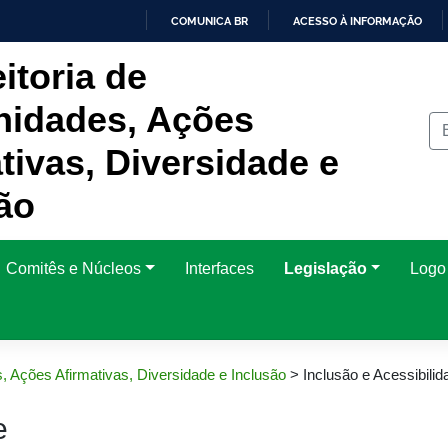
COMUNICA BR
ACESSO À INFORMAÇÃO
IR
itoria de
PARA
O
CONTEÚDO
idades, Ações
tivas, Diversidade e
ão
Comitês e Núcleos
Interfaces
Legislação
Logo 
, Ações Afirmativas, Diversidade e Inclusão
>
Inclusão e Acessibilid
e