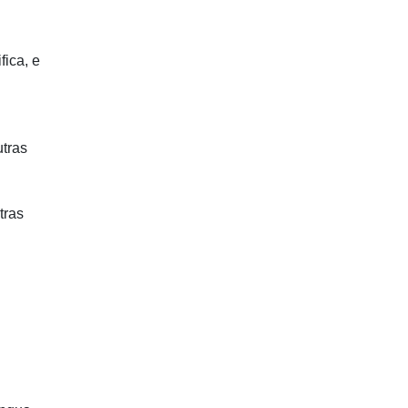
ica, e
utras
tras