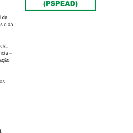
l de
as e da
cia,
ncia –
uação
cos
l.