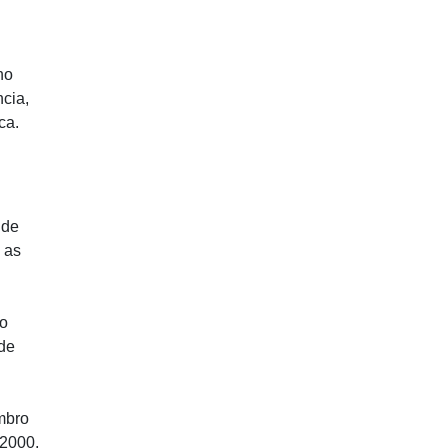
no
ncia,
ca.
 de
 as
o
de
mbro
 2000,