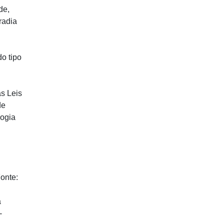
de,
radia
do tipo
as Leis
de
logia
onte:
a
-