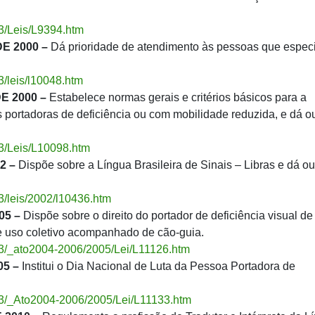
03/Leis/L9394.htm
E 2000 –
Dá prioridade de atendimento às pessoas que especif
03/leis/l10048.htm
E 2000 –
Estabelece normas gerais e critérios básicos para a
portadoras de deficiência ou com mobilidade reduzida, e dá o
_03/Leis/L10098.htm
2 –
Dispõe sobre a Língua Brasileira de Sinais – Libras e dá ou
03/leis/2002/l10436.htm
05 –
Dispõe sobre o direito do portador de deficiência visual de
 uso coletivo acompanhado de cão-guia.
_03/_ato2004-2006/2005/Lei/L11126.htm
05 –
Institui o Dia Nacional de Luta da Pessoa Portadora de
l_03/_Ato2004-2006/2005/Lei/L11133.htm