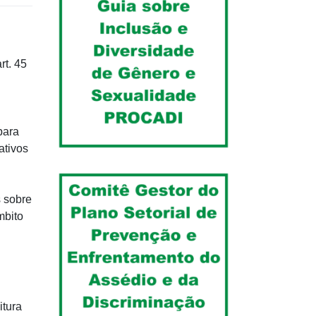
rt. 45
para
ativos
 sobre
mbito
itura