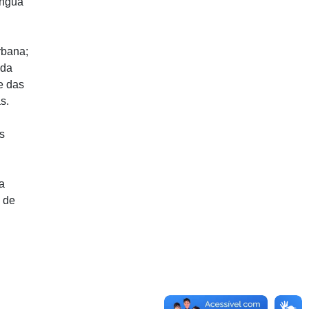
íngua
rbana;
 da
e das
s.
s
da
o de