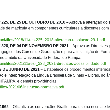
25, DE 25 DE OUTUBRO DE 2018 –
Aprova a alteração do a
ade de matrícula em componentes curriculares a discentes com
suni/files/2018/11/res-225_2018-alteracao-resolucao-29-1.pdf
328, DE 04 DE NOVEMBRO DE 2021
– Aprova as Diretrizes 
agógico dos Cursos de Graduação e para a instituição de Form
a no âmbito da Universidade Federal do Pampa.
uni/files/2021/11/res-_328_2021-diretrizes-acessibilidade.pdf
9 DE JUNHO DE 2021 –
Estabelece os procedimentos internos
o e interpretação da Língua Brasileira de Sinais – Libras, no â
IPAMPA, e demais providências.
/files/2021/06/instrucao-normativa.pdf
1962 –
Oficializa as convenções Braille para uso na escrita e le