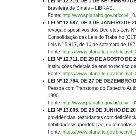
LEI Nº 12.319, DE 1 DE SETEMBRO DE
Brasileira de Sinais – LIBRAS.
Fonte:
http://www.planalto.gov.br/ccivi
LEI Nº 12.587, DE 3 DE JANEIRO DE 2
revoga dispositivos dos Decretos-Leis Nº
Consolidação das Leis do Trabalho (CLT)
Leis Nº 5.917, de 10 de setembro de 197
Fonte:
https://www.planalto.gov.br/ccivi
LEI Nº 12.711, DE 29 DE AGOSTO DE 2
instituições federais de ensino técnico d
Fonte:
https://www.planalto.gov.br/ccivi
LEI Nº 12.764, DE 27 DE DEZEMBRO D
Pessoa com Transtorno do Espectro Autist
1990.
Fonte:
http://www.planalto.gov.br/ccivi
LEI Nº 13.005, DE 25 DE JUNHO DE 20
providências. (estudantes com deficiênci
habilidades/superdotação, quilombolas e
Fonte:
https://www.planalto.gov.br/ccivi