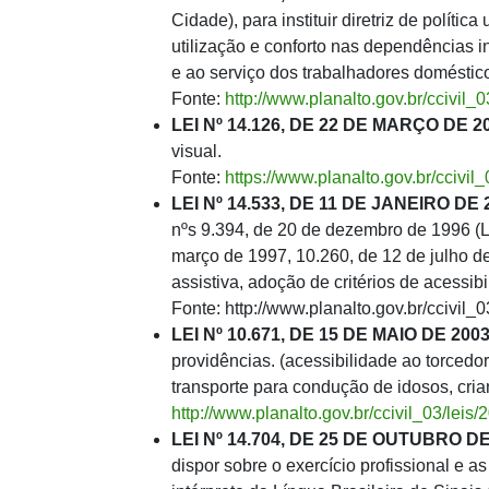
Cidade), para instituir diretriz de políti
utilização e conforto nas dependências i
e ao serviço dos trabalhadores doméstic
Fonte:
http://www.planalto.gov.br/ccivi
LEI Nº 14.126, DE 22 DE MARÇO DE 2
visual.
Fonte:
https://www.planalto.gov.br/cciv
LEI Nº 14.533, DE 11 DE JANEIRO DE 
nºs 9.394, de 20 de dezembro de 1996 (L
março de 1997, 10.260, de 12 de julho d
assistiva, adoção de critérios de acessib
Fonte: http://www.planalto.gov.br/ccivi
LEI Nº 10.671, DE 15 DE MAIO DE 2003
providências. (acessibilidade ao torcedo
transporte para condução de idosos, cria
http://www.planalto.gov.br/ccivil_03/leis
LEI Nº 14.704, DE 25 DE OUTUBRO DE
dispor sobre o exercício profissional e as