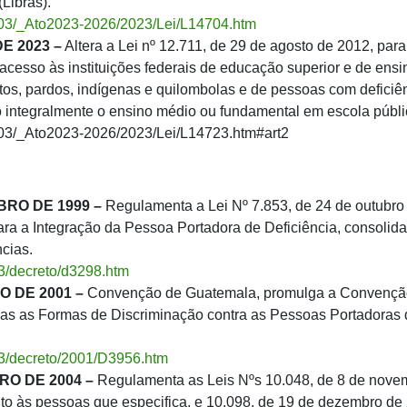
(Libras).
il_03/_Ato2023-2026/2023/Lei/L14704.htm
E 2023 –
Altera a Lei nº 12.711, de 29 de agosto de 2012, para
acesso às instituições federais de educação superior e de ensi
tos, pardos, indígenas e quilombolas e de pessoas com deficiê
ntegralmente o ensino médio ou fundamental em escola públi
il_03/_Ato2023-2026/2023/Lei/L14723.htm#art2
BRO DE 1999 –
Regulamenta a Lei Nº 7.853, de 24 de outubro
ara a Integração da Pessoa Portadora de Deficiência, consolida
cias.
03/decreto/d3298.htm
O DE 2001 –
Convenção de Guatemala, promulga a Convençã
das as Formas de Discriminação contra as Pessoas Portadoras 
_03/decreto/2001/D3956.htm
RO DE 2004 –
Regulamenta as Leis Nºs 10.048, de 8 de nove
to às pessoas que especifica, e 10.098, de 19 de dezembro de