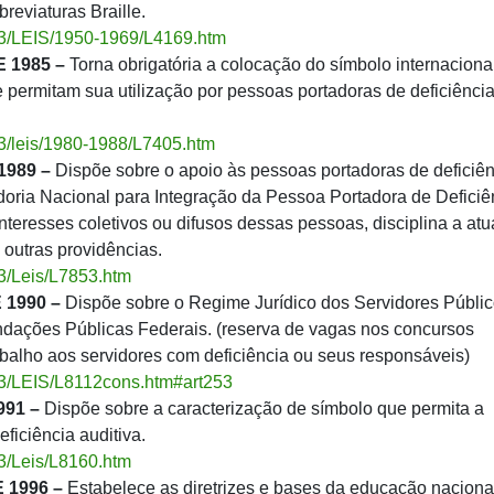
reviaturas Braille.
_03/LEIS/1950-1969/L4169.htm
 1985 –
Torna obrigatória a colocação do símbolo internaciona
 permitam sua utilização por pessoas portadoras de deficiênci
_03/leis/1980-1988/L7405.htm
1989 –
Dispõe sobre o apoio às pessoas portadoras de deficiên
doria Nacional para Integração da Pessoa Portadora de Deficiê
 interesses coletivos ou difusos dessas pessoas, disciplina a at
á outras providências.
03/Leis/L7853.htm
 1990 –
Dispõe sobre o Regime Jurídico dos Servidores Públi
ndações Públicas Federais. (reserva de vagas nos concursos
abalho aos servidores com deficiência ou seus responsáveis)
_03/LEIS/L8112cons.htm#art253
991 –
Dispõe sobre a caracterização de símbolo que permita a
ficiência auditiva.
03/Leis/L8160.htm
 1996 –
Estabelece as diretrizes e bases da educação naciona