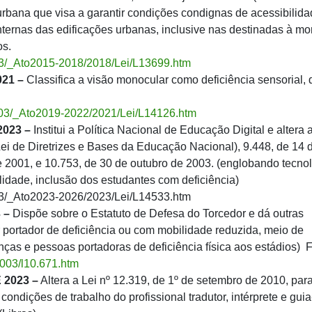
ca urbana que visa a garantir condições condignas de acessibilida
nternas das edificações urbanas, inclusive nas destinadas à mo
os.
l_03/_Ato2015-2018/2018/Lei/L13699.htm
021 –
Classifica a visão monocular como deficiência sensorial, 
il_03/_Ato2019-2022/2021/Lei/L14126.htm
2023 –
Institui a Política Nacional de Educação Digital e altera 
ei de Diretrizes e Bases da Educação Nacional), 9.448, de 14 
e 2001, e 10.753, de 30 de outubro de 2003. (englobando tecno
ilidade, inclusão dos estudantes com deficiência)
l_03/_Ato2023-2026/2023/Lei/L14533.htm
 –
Dispõe sobre o Estatuto de Defesa do Torcedor e dá outras
r portador de deficiência ou com mobilidade reduzida, meio de
nças e pessoas portadoras de deficiência física aos estádios)
F
/2003/l10.671.htm
 2023 –
Altera a Lei nº 12.319, de 1º de setembro de 2010, par
 condições de trabalho do profissional tradutor, intérprete e guia