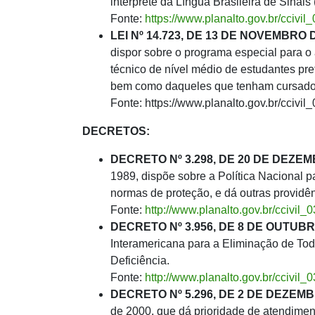
intérprete da Língua Brasileira de Sinais 
Fonte:
https://www.planalto.gov.br/cciv
LEI Nº 14.723, DE 13 DE NOVEMBRO D
dispor sobre o programa especial para o 
técnico de nível médio de estudantes pre
bem como daqueles que tenham cursado i
Fonte: https://www.planalto.gov.br/cciv
DECRETOS:
DECRETO Nº 3.298, DE 20 DE DEZEM
1989, dispõe sobre a Política Nacional p
normas de proteção, e dá outras providên
Fonte:
http://www.planalto.gov.br/ccivil_
DECRETO Nº 3.956, DE 8 DE OUTUBR
Interamericana para a Eliminação de To
Deficiência.
Fonte:
http://www.planalto.gov.br/ccivil
DECRETO Nº 5.296, DE 2 DE DEZEMB
de 2000, que dá prioridade de atendimen