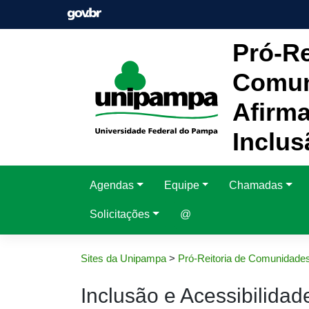
Pular
para
o
Pró-Re
conteúdo
Comun
Afirma
Inclus
Agendas
Equipe
Chamadas
Solicitações
@
Sites da Unipampa
>
Pró-Reitoria de Comunidades
Inclusão e Acessibilidad