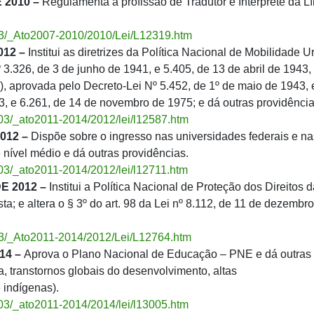
 2010 –
Regulamenta a profissão de Tradutor e Intérprete da L
l_03/_Ato2007-2010/2010/Lei/L12319.htm
012 –
Institui as diretrizes da Política Nacional de Mobilidade U
 3.326, de 3 de junho de 1941, e 5.405, de 13 de abril de 1943,
, aprovada pelo Decreto-Lei Nº 5.452, de 1º de maio de 1943, 
3, e 6.261, de 14 de novembro de 1975; e dá outras providência
l_03/_ato2011-2014/2012/lei/l12587.htm
012 –
Dispõe sobre o ingresso nas universidades federais e na
e nível médio e dá outras providências.
l_03/_ato2011-2014/2012/lei/l12711.htm
E 2012 –
Institui a Política Nacional de Proteção dos Direitos 
a; e altera o § 3º do art. 98 da Lei nº 8.112, de 11 de dezembr
l_03/_Ato2011-2014/2012/Lei/L12764.htm
14 –
Aprova o Plano Nacional de Educação – PNE e dá outras
a, transtornos globais do desenvolvimento, altas
 indígenas).
l_03/_ato2011-2014/2014/lei/l13005.htm