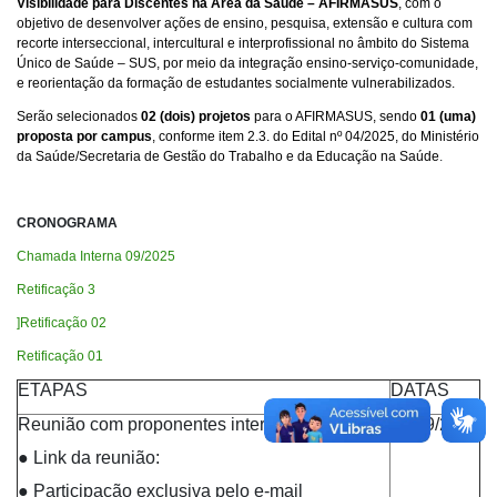
Visibilidade para Discentes na Área da Saúde – AFIRMASUS
, com o
objetivo de desenvolver ações de ensino, pesquisa, extensão e cultura com
recorte interseccional, intercultural e interprofissional no âmbito do Sistema
Único de Saúde – SUS, por meio da integração ensino-serviço-comunidade,
e reorientação da formação de estudantes socialmente vulnerabilizados.
Serão selecionados
02 (dois) projetos
para o AFIRMASUS, sendo
01 (uma)
proposta por
campus
, conforme item 2.3. do Edital nº 04/2025, do Ministério
da Saúde/Secretaria de Gestão do Trabalho e da Educação na Saúde
.
CRONOGRAMA
Chamada Interna 09/2025
Retificação 3
]Retificação 02
Retificação 01
ETAPAS
DATAS
Reunião com proponentes interessados
09/09/2025
● Link da reunião:
● Participação exclusiva pelo e-mail