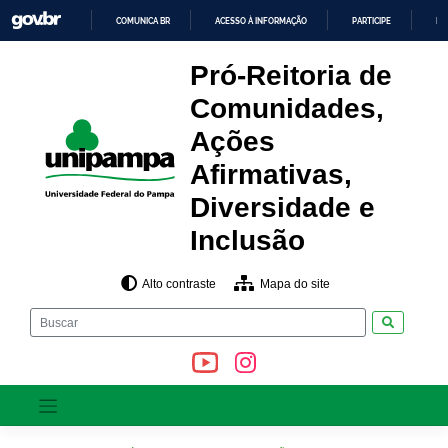
Pular
COMUNICA BR
ACESSO À INFORMAÇÃO
PARTICIPE
LE
para
o
IR
PARA
conteúdo
Pró-Reitoria de
O
CONTEÚDO
Comunidades,
Ações
Afirmativas,
Diversidade e
Inclusão
Alto contraste
Mapa do site
Pesquisar