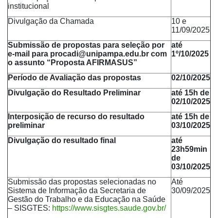
institucional
Divulgação da Chamada
10 e
11/09/2025
Submissão de propostas para seleção por
até
e-mail para procadi@unipampa.edu.br com
1º/10/2025
o assunto “Proposta AFIRMASUS”
Período de Avaliação das propostas
02/10/2025
Divulgação do Resultado Preliminar
até 15h de
02/10/2025
Interposição de recurso do resultado
até 15h de
preliminar
03/10/2025
Divulgação do resultado final
até
23h59min
de
03/10/2025
Submissão das propostas selecionadas no
Até
Sistema de Informação da Secretaria de
30/09/2025
Gestão do Trabalho e da Educação na Saúde
– SISGTES:
https://www.sisgtes.saude.gov.br/