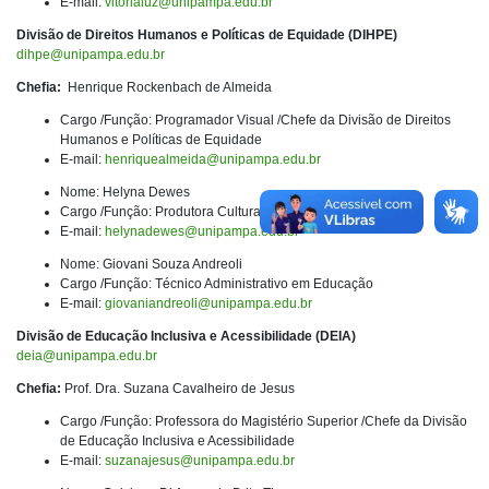
E-mail:
vitorialuz@unipampa.edu.br
Divisão de Direitos Humanos e Políticas de Equidade (DIHPE)
dihpe@unipampa.edu.br
Chefia:
Henrique Rockenbach de Almeida
Cargo /Função: Programador Visual /Chefe da Divisão de Direitos
Humanos e Políticas de Equidade
E-mail:
henriquealmeida@unipampa.edu.br
Nome: Helyna Dewes
Cargo /Função: Produtora Cultural
E-mail:
helynadewes@unipampa.edu.br
Nome: Giovani Souza Andreoli
Cargo /Função: Técnico Administrativo em Educação
E-mail:
giovaniandreoli@unipampa.edu.br
Divisão de Educação Inclusiva e Acessibilidade (DEIA)
deia@unipampa.edu.br
Chefia:
Prof. Dra. Suzana Cavalheiro de Jesus
Cargo /Função: Professora do Magistério Superior /Chefe da Divisão
de Educação Inclusiva e Acessibilidade
E-mail:
suzanajesus@unipampa.edu.br