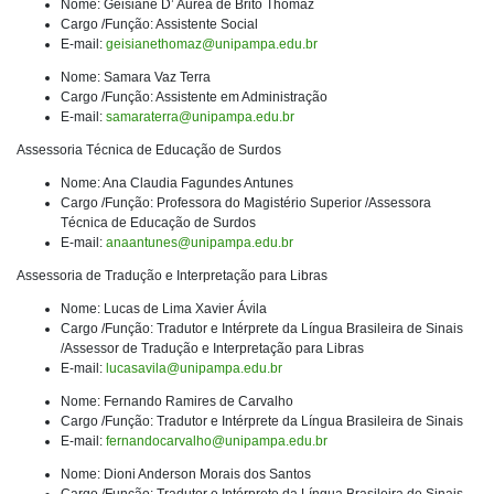
Nome: Geisiane D’ Aurea de Brito Thomaz
Cargo /Função: Assistente Social
E-mail:
geisianethomaz@unipampa.edu.br
Nome: Samara Vaz Terra
Cargo /Função: Assistente em Administração
E-mail:
samaraterra@unipampa.edu.br
Assessoria Técnica de Educação de Surdos
Nome: Ana Claudia Fagundes Antunes
Cargo /Função: Professora do Magistério Superior /Assessora
Técnica de Educação de Surdos
E-mail:
anaantunes@unipampa.edu.br
Assessoria de Tradução e Interpretação para Libras
Nome: Lucas de Lima Xavier Ávila
Cargo /Função: Tradutor e Intérprete da Língua Brasileira de Sinais
/Assessor de Tradução e Interpretação para Libras
E-mail:
lucasavila@unipampa.edu.br
Nome: Fernando Ramires de Carvalho
Cargo /Função: Tradutor e Intérprete da Língua Brasileira de Sinais
E-mail:
fernandocarvalho@unipampa.edu.br
Nome: Dioni Anderson Morais dos Santos