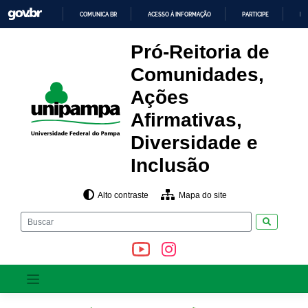
Pular
COMUNICA BR
ACESSO À INFORMAÇÃO
PARTICIPE
LE
para
o
IR
PARA
conteúdo
Pró-Reitoria de
O
CONTEÚDO
Comunidades,
Ações
Afirmativas,
Diversidade e
Inclusão
Alto contraste
Mapa do site
Pesquisar