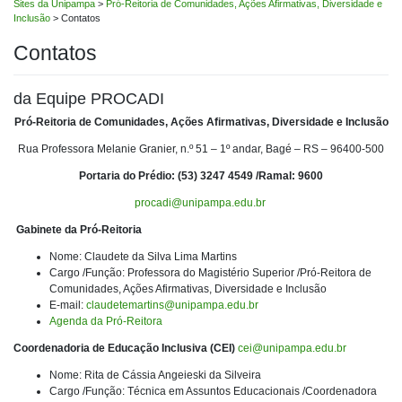
Sites da Unipampa
>
Pró-Reitoria de Comunidades, Ações Afirmativas, Diversidade e
Inclusão
>
Contatos
Contatos
da Equipe PROCADI
Pró-Reitoria de Comunidades, Ações Afirmativas, Diversidade e Inclusão
Rua Professora Melanie Granier, n.º 51 – 1º andar, Bagé – RS
–
96400-500
Portaria do Prédio: (53) 3247 4549 /Ramal: 9600
procadi@unipampa.edu.br
Gabinete da Pró-Reitoria
Nome: Claudete da Silva Lima Martins
Cargo /Função: Professora do Magistério Superior /Pró-Reitora de
Comunidades, Ações Afirmativas, Diversidade e Inclusão
E-mail:
claudetemartins@unipampa.edu.br
Agenda da Pró-Reitora
Coordenadoria de Educação Inclusiva (CEI)
cei@unipampa.edu.br
Nome: Rita de Cássia Angeieski da Silveira
Cargo /Função: Técnica em Assuntos Educacionais /Coordenadora