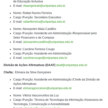
de Educação Inclusiva
E-mail:
ritaangeieski@unipampa.edu.br
Nome: Rafael Nunes Ferreira
Cargo /Função: Secretário Executivo
E-mail:
rafaelferreira@unipampa.edu.br
Nome: Alessandro Maia Castilho
Cargo /Função: Assistente em Administração /Responsável pelo
Setor Financeiro e de Compras
E-mail:
alessandrocastilho@unipampa.edu.br
Nome: Caroline Ferreira Cougo
Cargo /Função: Assistente em Administração
E-mail:
carolinecougo@unipampa.edu.br
Divisão de Ações Afirmativas (DAAF)
daaf@unipampa.edu.br
Chefia:
Elimara da Silva Gonçalves
Cargo /Função: Assistente em Administração /Chefe da Divisão de
Ações Afirmativas
E-mail:
elimaragoncalves@unipampa.edu.br
Nome: Vitória Vasconcellos da Luz
Cargo /Função: Técnica de Tecnologia da Informação /Assessora de
Tecnologia, Comunicação e Acessibilidade