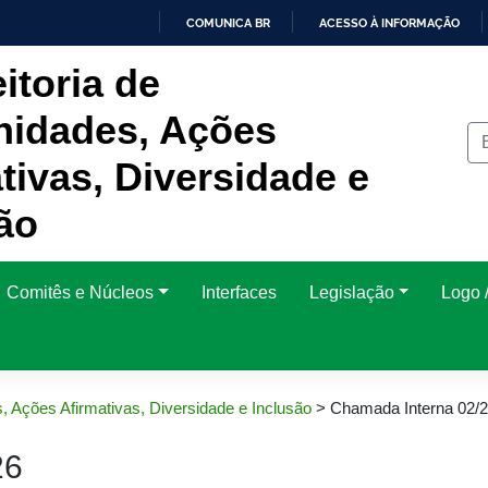
COMUNICA BR
ACESSO À INFORMAÇÃO
IR
itoria de
PARA
O
CONTEÚDO
idades, Ações
tivas, Diversidade e
ão
Comitês e Núcleos
Interfaces
Legislação
Logo /
, Ações Afirmativas, Diversidade e Inclusão
>
Chamada Interna 02/
26