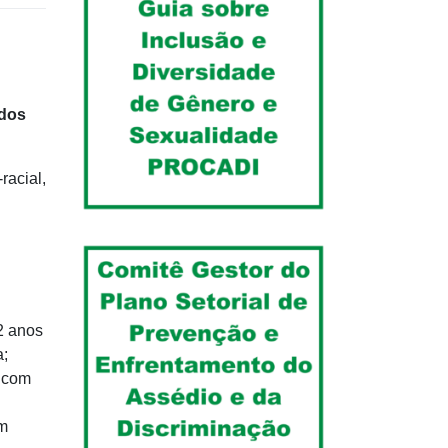
 dos
racial,
2 anos
a;
s com
om