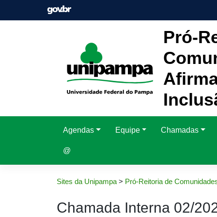
Pular
para
o
Pró-Re
conteúdo
Comun
Afirma
Inclus
Agendas
Equipe
Chamadas
@
Sites da Unipampa
>
Pró-Reitoria de Comunidades
Chamada Interna 02/20