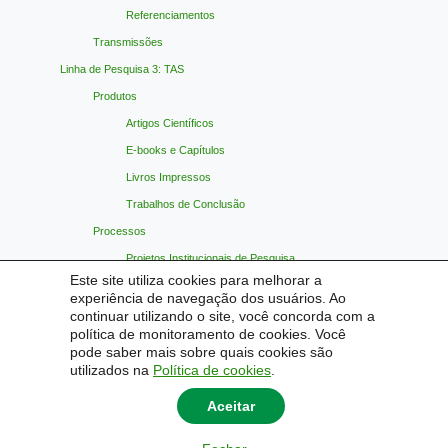
Referenciamentos
Transmissões
Linha de Pesquisa 3: TAS
Produtos
Artigos Científicos
E-books e Capítulos
Livros Impressos
Trabalhos de Conclusão
Processos
Projetos Institucionais de Pesquisa
Este site utiliza cookies para melhorar a
Projetos de Pós-Graduação
experiência de navegação dos usuários. Ao
Referenciamentos
continuar utilizando o site, você concorda com a
política de monitoramento de cookies. Você
Transmissões
pode saber mais sobre quais cookies são
Materiais Indicados
utilizados na
Política de cookies
.
Contato
Aceitar
© 2026
Ensino, Aprendizagem e Significados em Ciências
|
Universidade Federal do