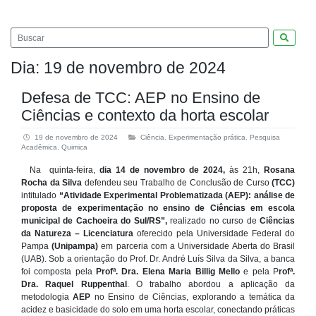
Pesquis
Dia:
19 de novembro de 2024
Defesa de TCC: AEP no Ensino de
Ciências e contexto da horta escolar
19 de novembro de 2024
Ciência
,
Experimentação prática
,
Pesquisa
Acadêmica
,
Quimica
Na quinta-feira,
dia 14 de novembro de 2024,
às 21h,
Rosana
Rocha da Silva
defendeu seu Trabalho de Conclusão de Curso
(TCC)
intitulado
“Atividade Experimental Problematizada (AEP): análise de
proposta de experimentação no ensino de Ciências em escola
municipal de Cachoeira do Sul/RS”,
realizado no curso de
Ciências
da Natureza – Licenciatura
oferecido pela Universidade Federal do
Pampa
(Unipampa)
em parceria com a Universidade Aberta do Brasil
(UAB). Sob a orientação do Prof. Dr. André Luís Silva da Silva, a banca
foi composta pela
Profª. Dra. Elena Maria Billig Mello
e pela P
rofª.
Dra. Raquel Ruppenthal
. O trabalho abordou a aplicação da
metodologia
AEP
no Ensino de Ciências, explorando a temática da
acidez e basicidade do solo em uma horta escolar, conectando práticas