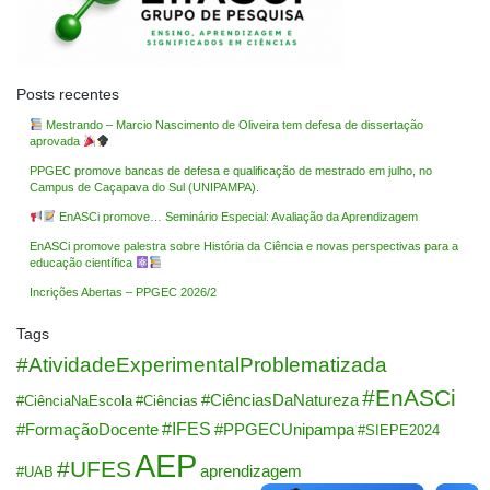
Posts recentes
Mestrando – Marcio Nascimento de Oliveira tem defesa de dissertação
aprovada
PPGEC promove bancas de defesa e qualificação de mestrado em julho, no
Campus de Caçapava do Sul (UNIPAMPA).
EnASCi promove… Seminário Especial: Avaliação da Aprendizagem
EnASCi promove palestra sobre História da Ciência e novas perspectivas para a
educação científica
Incrições Abertas – PPGEC 2026/2
Tags
#AtividadeExperimentalProblematizada
#EnASCi
#CiênciasDaNatureza
#CiênciaNaEscola
#Ciências
#IFES
#FormaçãoDocente
#PPGECUnipampa
#SIEPE2024
AEP
#UFES
aprendizagem
#UAB