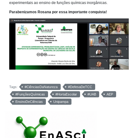
experimentais ao ensino de funções químicas inorgânicas.
Parabenizamos Rosana por essa importante conquista!
Tags:
#CiênciasDaNatureza
#DefesaDeTCC
#FunçõesQuímicas
#HortaEscolar
#UAB
AEP
EnsinoDeCiências
Unipampa