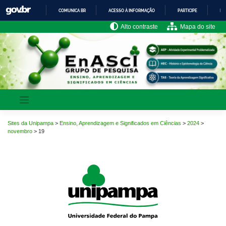
Pular
COMUNICA BR
ACESSO À INFORMAÇÃO
PARTICIPE
LE
para
o
IR
Alto contraste
Mapa do site
PARA
conteúdo
O
CONTEÚDO
Sites da Unipampa
>
Ensino, Aprendizagem e Significados em Ciências
>
2024
>
novembro
>
19