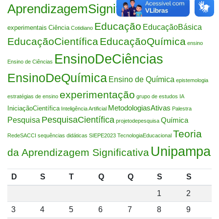
AprendizagemSignificativa
Atividades
Educação
EducaçãoBásica
experimentais
Ciência
Cotidiano
EducaçãoCientífica
EducaçãoQuímica
ensino
EnsinoDeCiências
Ensino de Ciências
EnsinoDeQuímica
Ensino de Química
epistemologia
experimentação
estratégias de ensino
grupo de estudos
IA
MetodologiasAtivas
IniciaçãoCientífica
Inteligência Artificial
Palestra
PesquisaCientífica
Pesquisa
Química
projetodepesquisa
Teoria
RedeSACCI
sequências didáticas
SIEPE2023
TecnologiaEducacional
Unipampa
da Aprendizagem Significativa
D
S
T
Q
Q
S
S
1
2
3
4
5
6
7
8
9