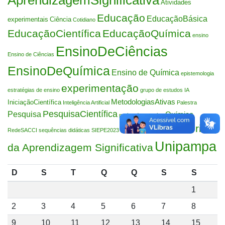
Atividades
Educação
EducaçãoBásica
experimentais
Ciência
Cotidiano
EducaçãoCientífica
EducaçãoQuímica
ensino
EnsinoDeCiências
Ensino de Ciências
EnsinoDeQuímica
Ensino de Química
epistemologia
experimentação
estratégias de ensino
grupo de estudos
IA
MetodologiasAtivas
IniciaçãoCientífica
Inteligência Artificial
Palestra
PesquisaCientífica
Pesquisa
Química
projetodepesquisa
Teoria
RedeSACCI
sequências didáticas
SIEPE2023
TecnologiaEducacional
Unipampa
da Aprendizagem Significativa
D
S
T
Q
Q
S
S
1
2
3
4
5
6
7
8
9
10
11
12
13
14
15