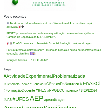
Posts recentes
Mestrando – Marcio Nascimento de Oliveira tem defesa de dissertação
aprovada
PPGEC promove bancas de defesa e qualificação de mestrado em julho, no
Campus de Caçapava do Sul (UNIPAMPA).
EnASCi promove… Seminário Especial: Avaliação da Aprendizagem
EnASCi promove palestra sobre História da Ciência e novas perspectivas para a
educação científica
Incrições Abertas – PPGEC 2026/2
Tags
#AtividadeExperimentalProblematizada
#EnASCi
#CiênciasDaNatureza
#CiênciaNaEscola
#Ciências
#IFES
#FormaçãoDocente
#PPGECUnipampa
#SIEPE2024
AEP
#UFES
aprendizagem
#UAB
AprendizagemSignificativa