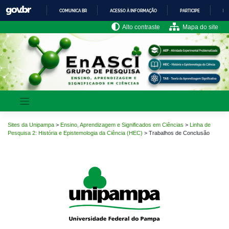
Pular
COMUNICA BR
ACESSO À INFORMAÇÃO
PARTICIPE
LE
para
o
IR
Alto contraste
Mapa do site
PARA
conteúdo
O
CONTEÚDO
Sites da Unipampa
>
Ensino, Aprendizagem e Significados em Ciências
>
Linha de
Pesquisa 2: História e Epistemologia da Ciência (HEC)
>
Trabalhos de Conclusão