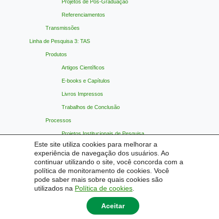
Projetos de Pós-Graduação
Referenciamentos
Transmissões
Linha de Pesquisa 3: TAS
Produtos
Artigos Científicos
E-books e Capítulos
Livros Impressos
Trabalhos de Conclusão
Processos
Projetos Institucionais de Pesquisa
Este site utiliza cookies para melhorar a
Projetos de Pós-Graduação
experiência de navegação dos usuários. Ao
Referenciamentos
continuar utilizando o site, você concorda com a
política de monitoramento de cookies. Você
Transmissões
pode saber mais sobre quais cookies são
Materiais Indicados
utilizados na
Política de cookies
.
Contato
Aceitar