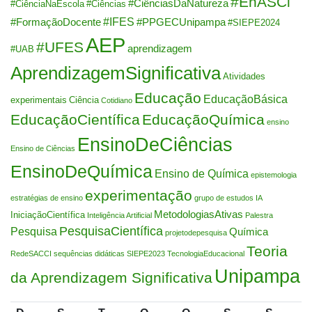
#EnASCi
#CiênciasDaNatureza
#CiênciaNaEscola
#Ciências
#IFES
#FormaçãoDocente
#PPGECUnipampa
#SIEPE2024
AEP
#UFES
aprendizagem
#UAB
AprendizagemSignificativa
Atividades
Educação
EducaçãoBásica
experimentais
Ciência
Cotidiano
EducaçãoCientífica
EducaçãoQuímica
ensino
EnsinoDeCiências
Ensino de Ciências
EnsinoDeQuímica
Ensino de Química
epistemologia
experimentação
estratégias de ensino
grupo de estudos
IA
MetodologiasAtivas
IniciaçãoCientífica
Inteligência Artificial
Palestra
PesquisaCientífica
Pesquisa
Química
projetodepesquisa
Teoria
RedeSACCI
sequências didáticas
SIEPE2023
TecnologiaEducacional
Unipampa
da Aprendizagem Significativa