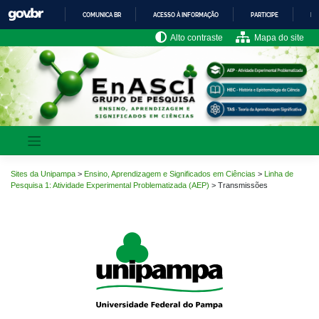
Pular
COMUNICA BR
ACESSO À INFORMAÇÃO
PARTICIPE
LE
para
o
IR
Alto contraste
Mapa do site
PARA
conteúdo
O
CONTEÚDO
Sites da Unipampa
>
Ensino, Aprendizagem e Significados em Ciências
>
Linha de
Pesquisa 1: Atividade Experimental Problematizada (AEP)
>
Transmissões