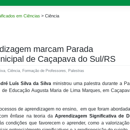
ificados em Ciências
>
Ciência
ndizagem marcam Parada
icipal de Caçapava do Sul/RS
iva
,
Ciência
,
Formação de Professores
,
Palestras
ndré Luís Silva da Silva
ministrou uma palestra durante a Pa
pal de Educação Augusta Maria de Lima Marques, em Caçapav
 processos de aprendizagem no ensino, em que foram abordad
, com ênfase na teoria da
Aprendizagem Significativa de D
 às condições que favorecem o aprender, como a valorização
iais potencialmente significativos e a predisposição do sujeito.