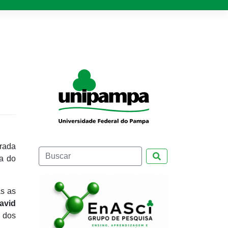
rada
Pesquisar
a do
as as
avid
 dos