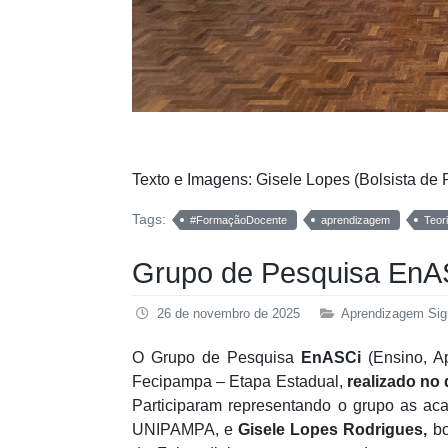
Texto e Imagens: Gisele Lopes (Bolsista de
Tags:
#FormaçãoDocente
aprendizagem
Teor
Grupo de Pesquisa EnA
26 de novembro de 2025
Aprendizagem Sign
O Grupo de Pesquisa
EnASCi
(Ensino, A
Fecipampa – Etapa Estadual,
realizado no
Participaram representando o grupo as a
UNIPAMPA, e
Gisele Lopes Rodrigues,
bo