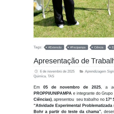
Tags:
#Extensão
#Fecipampa
Ciência
E
Apresentação de Trabal
6 de novembro de 2025
Aprendizagem Signi
Quimica
,
TAS
Em
05 de novembro de 2025
, a a
PROPPI/UNIPAMPA
e integrante do Grupo
Ciências)
, apresentou seu trabalho no
17º
“Atividade Experimental Problematizada
Bohr a partir do teste da chama”
, dese