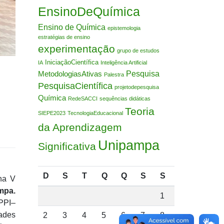
EnsinoDeQuímica
Ensino de Química
epistemologia
estratégias de ensino
experimentação
grupo de estudos
IniciaçãoCientífica
IA
Inteligência Artificial
Pesquisa
MetodologiasAtivas
Palestra
PesquisaCientífica
projetodepesquisa
Química
RedeSACCI
sequências didáticas
Teoria
SIEPE2023
TecnologiaEducacional
da Aprendizagem
Unipampa
Significativa
D
S
T
Q
Q
S
S
na V
mpa.
1
PPI–
ades
2
3
4
5
6
7
8