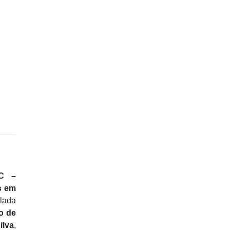
IC –
s em
ulada
o de
ilva
,