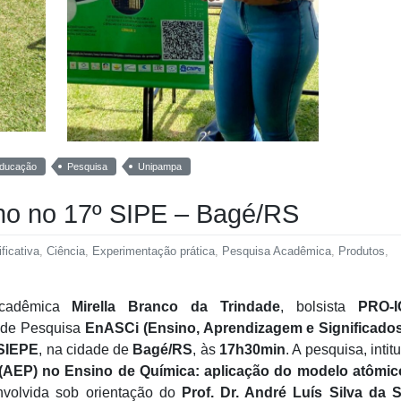
ducação
Pesquisa
Unipampa
ho no 17º SIPE – Bagé/RS
ficativa
,
Ciência
,
Experimentação prática
,
Pesquisa Acadêmica
,
Produtos
,
cadêmica
Mirella Branco da Trindade
, bolsista
PRO-
 de Pesquisa
EnASCi (Ensino, Aprendizagem e Significado
 SIEPE
, na cidade de
Bagé/RS
, às
17h30min
. A pesquisa, intit
 (AEP) no Ensino de Química: aplicação do modelo atômic
nvolvida sob orientação do
Prof. Dr. André Luís Silva da S