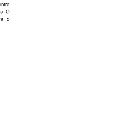
entre
ma. O
ra o