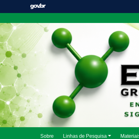
Pular
para
o
conteúdo
Sobre
Linhas de Pesquisa
Materiai