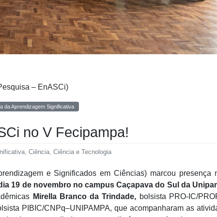
 Pesquisa – EnASCi)
ia da Aprendizagem Significativa
SCi no V Fecipampa!
ificativa
,
Ciência
,
Ciência e Tecnologia
prendizagem e Significados em Ciências) marcou presença 
 dia 19 de novembro no campus Caçapava do Sul da Unipa
cadêmicas
Mirella Branco da Trindade,
bolsista PRO-IC/PRO
lsista PIBIC/CNPq–UNIPAMPA, que acompanharam as ativid