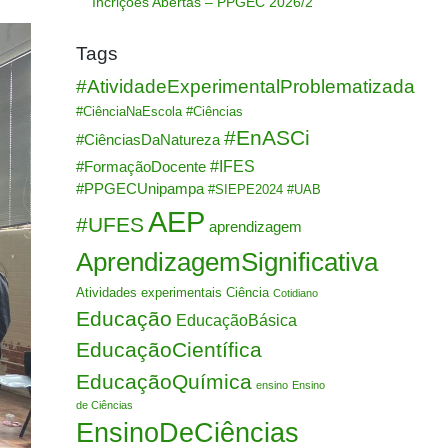
Incrições Abertas – PPGEC 2026/2
Tags
#AtividadeExperimentalProblematizada
#CiênciaNaEscola
#Ciências
#EnASCi
#CiênciasDaNatureza
#IFES
#FormaçãoDocente
#PPGECUnipampa
#SIEPE2024
#UAB
AEP
#UFES
aprendizagem
AprendizagemSignificativa
Atividades experimentais
Ciência
Cotidiano
Educação
EducaçãoBásica
EducaçãoCientífica
EducaçãoQuímica
ensino
Ensino
de Ciências
EnsinoDeCiências