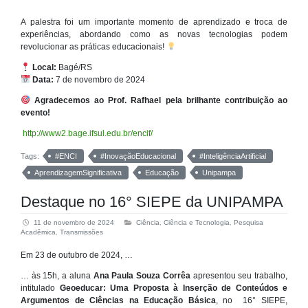
A palestra foi um importante momento de aprendizado e troca de
experiências, abordando como as novas tecnologias podem
revolucionar as práticas educacionais!
Local:
Bagé/RS
Data:
7 de novembro de 2024
Agradecemos ao Prof. Rafhael pela brilhante contribuição ao
evento!
http://www2.bage.ifsul.edu.br/encif/
Tags:
#ENCI
#InovaçãoEducacional
#InteligênciaArtificial
AprendizagemSignificativa
Educação
Unipampa
Destaque no 16° SIEPE da UNIPAMPA
11 de novembro de 2024
Ciência
,
Ciência e Tecnologia
,
Pesquisa
Acadêmica
,
Transmissões
Em 23 de outubro de 2024, …
… às 15h, a aluna
Ana Paula Souza Corrêa
apresentou seu trabalho,
intitulado
Geoeducar: Uma Proposta à Inserção de Conteúdos e
Argumentos de Ciências na Educação Básica
, no 16° SIEPE,