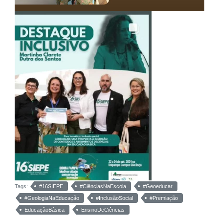
Tags:
#16SIEPE
#CiênciasNaEscola
#Geoeducar
#GeologiaNaEducação
#InclusãoSocial
#Premiação
EducaçãoBásica
EnsinoDeCiências