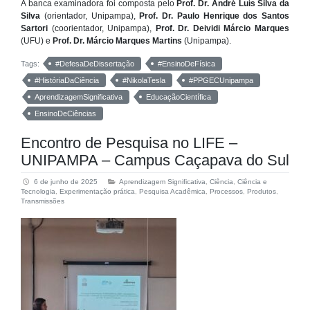
A banca examinadora foi composta pelo
Prof. Dr. André Luís Silva da
Silva
(orientador, Unipampa),
Prof. Dr. Paulo Henrique dos Santos
Sartori
(coorientador, Unipampa),
Prof. Dr. Deividi Márcio Marques
(UFU) e
Prof. Dr. Márcio Marques Martins
(Unipampa).
Tags:
#DefesaDeDissertação
#EnsinoDeFísica
#HistóriaDaCiência
#NikolaTesla
#PPGECUnipampa
AprendizagemSignificativa
EducaçãoCientífica
EnsinoDeCiências
Encontro de Pesquisa no LIFE –
UNIPAMPA – Campus Caçapava do Sul
6 de junho de 2025
Aprendizagem Significativa
,
Ciência
,
Ciência e
Tecnologia
,
Experimentação prática
,
Pesquisa Acadêmica
,
Processos
,
Produtos
,
Transmissões