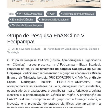
Tags:
#PPGECUnipampa
AEP
AprendizagemSignificativa
EnsinoDeCiências
TecnologiaEducacional
Teorias de Aprendizagem
Grupo de Pesquisa EnASCi no V
Fecipampa!
26 de novembro de 2025
Aprendizagem Significativa
,
Ciência
,
Ciência e
Tecnologia
O Grupo de Pesquisa
EnASCi
(Ensino, Aprendizagem e Significados
em Ciências) marcou presença na V Fecipampa – Etapa Estadual,
realizado no dia 19 de novembro no campus Caçapava do Sul da
Unipampa.
Participaram representando o grupo as acadêmicas
Mirella
Branco da Trindade,
bolsista PRO-IC/PROPPI–UNIPAMPA, e
Gisele
Lopes Rodrigues,
bolsista PIBIC/CNPq–UNIPAMPA, que
acompanharam as atividades da Feira, dialogaram com estudantes,
pesquisadores e avaliadores, e contribuíram para fortalecer a cultura
científica e a popularização da Ciência na região. A participação do
EnASCi reafirma o compromisso do grupo com a formação cidadã, a
inovação e a promoção de práticas científicas que aproximem a
universidade das comunidades do território da Unipampa.