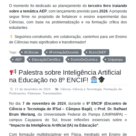
O momento foi dedicado ao planejamento do
terceiro livro tratando
sobre a temática AEP
, com lançamento previsto para
2026
. A proposta
segue firme no propósito de fortalecer o ensino experimental das
Ciências, com base na problematização e na formação crítica dos
estudantes.
Seguimos construindo, em colaboração, caminhos para um Ensino
de Ciências mais significativo e transformador!
Tags:
#Ciências
#FormaçãoDocente
#Livro3AEP
AEP
EducaçãoCientífica
EnsinoDeQuímica
Unipampa
Palestra sobre Inteligência Artificial
na Educação no 8º ENCIF!
17 de dezembro de 2024
Ciência
,
Ciência e Tecnologia
,
Formação de
Professores
,
Palestras
,
Transmissões
No dia
7 de novembro de 2024
, durante o
8º ENCIF (Encontro de
Ciência e Tecnologia do IFSul – Câmpus Bagé)
, o
Prof. Dr. Rafhael
Brum Werlang
, da Universidade Federal do Pampa (UNIPAMPA) –
campus Caçapava do Sul, trouxe reflexões essenciais sobre o
“Impacto da Inteligência Artificial (IA) na Educação”
.
Com formação multidisciplinar em Física, mestrado em Ensino de