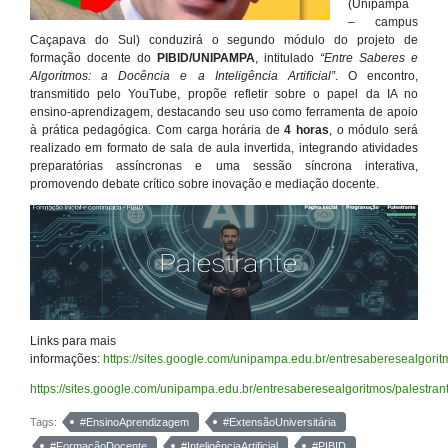
(Unipampa
– campus
Caçapava do Sul) conduzirá o segundo módulo do projeto de
formação docente do
PIBID/UNIPAMPA
, intitulado
“Entre Saberes e
Algoritmos: a Docência e a Inteligência Artificial”
. O encontro,
transmitido pelo YouTube, propõe refletir sobre o papel da IA no
ensino-aprendizagem, destacando seu uso como ferramenta de apoio
à prática pedagógica. Com carga horária de
4 horas
, o módulo será
realizado em formato de sala de aula invertida, integrando atividades
preparatórias assíncronas e uma sessão síncrona interativa,
promovendo debate crítico sobre inovação e mediação docente.
Links para mais
informações:
https://sites.google.com/unipampa.edu.br/entresaberesealgorit
https://sites.google.com/unipampa.edu.br/entresaberesealgoritmos/palestran
Tags:
#EnsinoAprendizagem
#ExtensãoUniversitária
#FormaçãoDocente
#InteligênciaArtificial
#PIBID