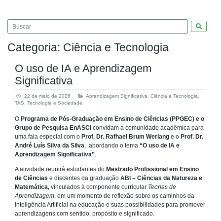
Pesquis
Categoria:
Ciência e Tecnologia
O uso de IA e Aprendizagem
Significativa
22 de maio de 2026
Aprendizagem Significativa
,
Ciência e Tecnologia
,
TAS
,
Tecnologia e Sociedade
O
Programa de Pós-Graduação em Ensino de Ciências (PPGEC) e o
Grupo de Pesquisa EnASCi
convidam a comunidade acadêmica para
uma fala especial com o
Prof. Dr. Rafhael Brum Werlang
e o
Prof. Dr.
André Luís Silva da Silva
, abordando o tema
“O uso de IA e
Aprendizagem Significativa”
.
A atividade reunirá estudantes do
Mestrado Profissional em Ensino
de Ciências
e discentes da graduação
ABI – Ciências da Natureza e
Matemática,
vinculados à componente curricular
Teorias de
Aprendizagem
, em um momento de reflexão sobre os caminhos da
Inteligência Artificial na educação e suas possibilidades para promover
aprendizagens com sentido, propósito e significado.