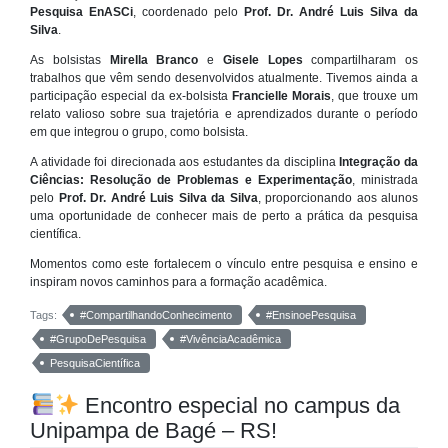
Pesquisa EnASCi
, coordenado pelo
Prof. Dr. André Luis Silva da
Silva
.
As bolsistas
Mirella Branco
e
Gisele Lopes
compartilharam os
trabalhos que vêm sendo desenvolvidos atualmente. Tivemos ainda a
participação especial da ex-bolsista
Francielle Morais
, que trouxe um
relato valioso sobre sua trajetória e aprendizados durante o período
em que integrou o grupo, como bolsista.
A atividade foi direcionada aos estudantes da disciplina
Integração da
Ciências: Resolução de Problemas e Experimentação
, ministrada
pelo
Prof. Dr. André Luis Silva da Silva
, proporcionando aos alunos
uma oportunidade de conhecer mais de perto a prática da pesquisa
científica.
Momentos como este fortalecem o vínculo entre pesquisa e ensino e
inspiram novos caminhos para a formação acadêmica.
Tags:
#CompartilhandoConhecimento
#EnsinoePesquisa
#GrupoDePesquisa
#VivênciaAcadêmica
PesquisaCientífica
Encontro especial no campus da
Unipampa de Bagé – RS!