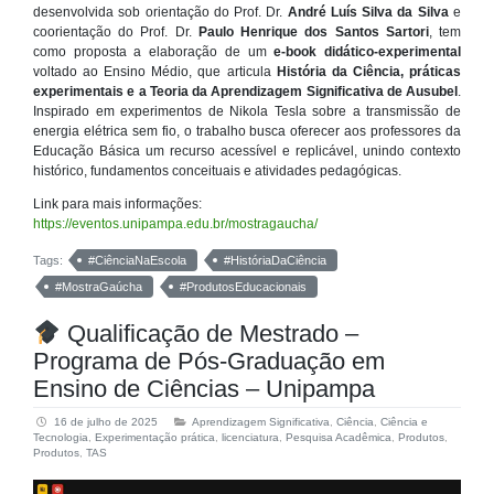
desenvolvida sob orientação do Prof. Dr.
André Luís Silva da Silva
e
coorientação do Prof. Dr.
Paulo Henrique dos Santos Sartori
, tem
como proposta a elaboração de um
e-book didático-experimental
voltado ao Ensino Médio, que articula
História da Ciência, práticas
experimentais e a Teoria da Aprendizagem Significativa de Ausubel
.
Inspirado em experimentos de Nikola Tesla sobre a transmissão de
energia elétrica sem fio, o trabalho busca oferecer aos professores da
Educação Básica um recurso acessível e replicável, unindo contexto
histórico, fundamentos conceituais e atividades pedagógicas.
Link para mais informações:
https://eventos.unipampa.edu.br/mostragaucha/
Tags:
#CiênciaNaEscola
#HistóriaDaCiência
#MostraGaúcha
#ProdutosEducacionais
Qualificação de Mestrado –
Programa de Pós-Graduação em
Ensino de Ciências – Unipampa
16 de julho de 2025
Aprendizagem Significativa
,
Ciência
,
Ciência e
Tecnologia
,
Experimentação prática
,
licenciatura
,
Pesquisa Acadêmica
,
Produtos
,
Produtos
,
TAS