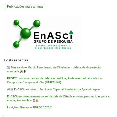
Navegação
Publicações mais antigas
por
posts
Posts recentes
Mestrando – Marcio Nascimento de Oliveira tem defesa de dissertação
aprovada
PPGEC promove bancas de defesa e qualificação de mestrado em julho, no
Campus de Caçapava do Sul (UNIPAMPA).
EnASCi promove… Seminário Especial: Avaliação da Aprendizagem
EnASCi promove palestra sobre História da Ciência e novas perspectivas para a
educação científica
Incrições Abertas – PPGEC 2026/2