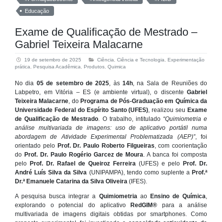
Educação
Exame de Qualificação de Mestrado –
Gabriel Teixeira Malacarne
19 de setembro de 2025
Ciência
,
Ciência e Tecnologia
,
Experimentação
prática
,
Pesquisa Acadêmica
,
Produtos
,
Quimica
No dia
05 de setembro de 2025
, às
14h
, na Sala de Reuniões do
Labpetro, em Vitória – ES (e ambiente virtual), o discente
Gabriel
Teixeira Malacarne
, do
Programa de Pós-Graduação em Química da
Universidade Federal do Espírito Santo (UFES)
, realizou seu
Exame
de Qualificação de Mestrado
. O trabalho, intitulado
“Quimiometria e
análise multivariada de imagens: uso de aplicativo portátil numa
abordagem de Atividade Experimental Problematizada (AEP)”
, foi
orientado pelo
Prof. Dr. Paulo Roberto Filgueiras
, com coorientação
do
Prof. Dr. Paulo Rogério Garcez de Moura
. A banca foi composta
pelo
Prof. Dr. Rafael de Queiroz Ferreira
(UFES) e pelo
Prof. Dr.
André Luís Silva da Silva
(UNIPAMPA), tendo como suplente a
Prof.ª
Dr.ª Emanuele Catarina da Silva Oliveira
(IFES).
A pesquisa busca integrar a
Quimiometria
ao
Ensino de Química
,
explorando o potencial do aplicativo
RedGIM®
para a análise
multivariada de imagens digitais obtidas por smartphones. Como