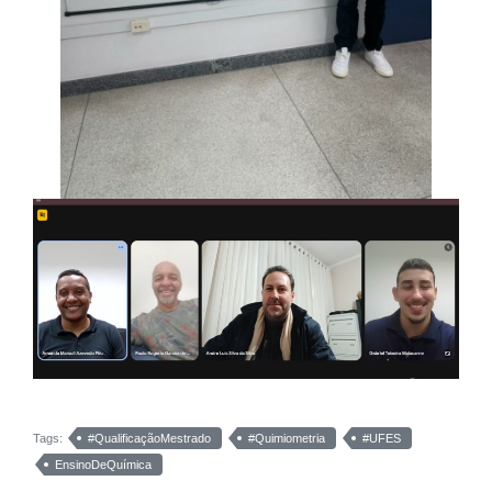
Tags:
#QualificaçãoMestrado
#Quimiometria
#UFES
EnsinoDeQuímica