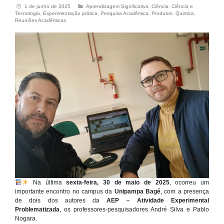
1 de junho de 2025
Aprendizagem Significativa
,
Ciência
,
Ciência e
Tecnologia
,
Experimentação prática
,
Pesquisa Acadêmica
,
Produtos
,
Quimica
,
Reuniões Acadêmicas
Na última
sexta-feira, 30 de maio de 2025
, ocorreu um
importante encontro no campus da
Unipampa Bagé
, com a presença
de dois dos autores da
AEP – Atividade Experimental
Problematizada
, os professores-pesquisadores André Silva e Pablo
Nogara.