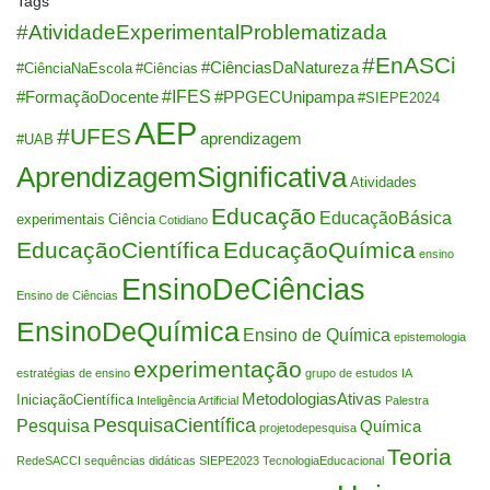
Tags
#AtividadeExperimentalProblematizada
#EnASCi
#CiênciasDaNatureza
#CiênciaNaEscola
#Ciências
#IFES
#FormaçãoDocente
#PPGECUnipampa
#SIEPE2024
AEP
#UFES
aprendizagem
#UAB
AprendizagemSignificativa
Atividades
Educação
EducaçãoBásica
experimentais
Ciência
Cotidiano
EducaçãoCientífica
EducaçãoQuímica
ensino
EnsinoDeCiências
Ensino de Ciências
EnsinoDeQuímica
Ensino de Química
epistemologia
experimentação
estratégias de ensino
grupo de estudos
IA
MetodologiasAtivas
IniciaçãoCientífica
Inteligência Artificial
Palestra
PesquisaCientífica
Pesquisa
Química
projetodepesquisa
Teoria
RedeSACCI
sequências didáticas
SIEPE2023
TecnologiaEducacional