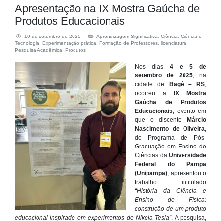
Apresentação na IX Mostra Gaúcha de
Produtos Educacionais
19 de setembro de 2025
Aprendizagem Significativa
,
Ciência
,
Ciência e
Tecnologia
,
Experimentação prática
,
Formação de Professores
,
licenciatura
,
Pesquisa Acadêmica
,
Produtos
Nos dias
4 e 5 de
setembro de 2025
, na
cidade de
Bagé – RS
,
ocorreu a
IX Mostra
Gaúcha de Produtos
Educacionais
, evento em
que o discente
Márcio
Nascimento de Oliveira
,
do Programa de Pós-
Graduação em Ensino de
Ciências da
Universidade
Federal do Pampa
(Unipampa)
, apresentou o
trabalho intitulado
“História da Ciência e
Ensino de Física:
construção de um produto
educacional inspirado em experimentos de Nikola Tesla”
. A pesquisa,