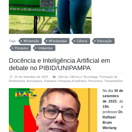
Tags:
#Extensão
#Fecipampa
Ciência
Educação
Pesquisa
Unipampa
Docência e Inteligência Artificial em
debate no PIBID/UNIPAMPA
20 de setembro de 2025
Ciência
,
Ciência e Tecnologia
,
Formação de
Professores
,
licenciatura
,
Palestras
,
Pesquisa Acadêmica
,
Processos
,
Transmissões
No dia
30 de
setembro
de 2025
, às
19h
, o
professor
Dr.
Rafhael
Brum
Werlang